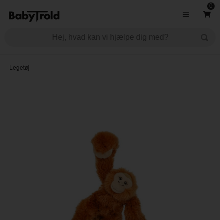
0
Legetøj