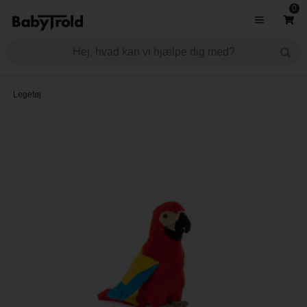
0
Legetøj