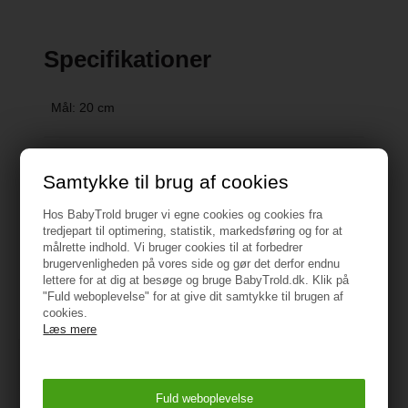
Specifikationer
Mål: 20 cm
Vejledning
Samtykke til brug af cookies
Hos BabyTrold bruger vi egne cookies og cookies fra
tredjepart til optimering, statistik, markedsføring og for at
målrette indhold. Vi bruger cookies til at forbedrer
brugervenligheden på vores side og gør det derfor endnu
Måske er du også interesseret i
lettere for at dig at besøge og bruge BabyTrold.dk. Klik på
"Fuld weboplevelse" for at give dit samtykke til brugen af
følgende produkter
cookies.
Læs mere