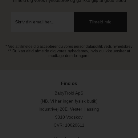
Tilmeld dig vores nyhedsbrev og gå ikke glip af gode tilbud
* Ved at tilmelde dig accepterer du vores persondatapolitik vedr. nyhedsbrev
** Du kan altid afmelde dig vores nyhedsbrev, hvis du ikke ønsker at
modtage dem længere.
Find os
BabyTrold ApS
(NB. Vi har ingen fysisk butik)
Industrivej 20E, Vester Hassing
9310 Vodskov
CVR: 10020611