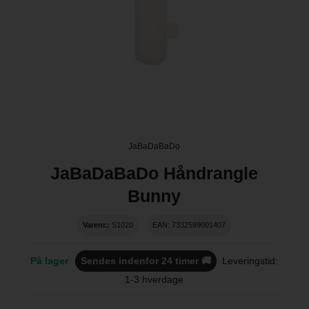
JaBaDaBaDo
JaBaDaBaDo Håndrangle
Bunny
Varenr.:
S1020
EAN: 7332599001407
På lager
Sendes indenfor 24 timer 🚚
Leveringstid:
1-3 hverdage