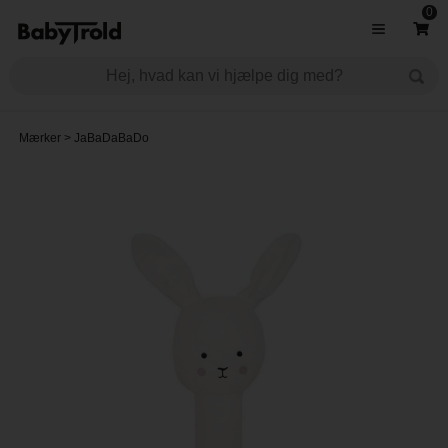
0
Mærker
>
JaBaDaBaDo