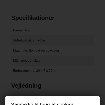
Specifikationer
Farve: Hvid
Anbefalet alder: +0 år
Materiale: Bomuld og polyester
Mål: længden 21 cm
Emballage mål 20 x 7 x 20 m
Vejledning
Samtykke til brug af cookies