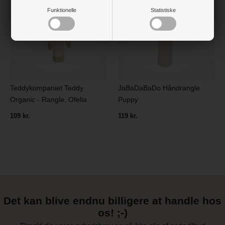
Funktionelle
Statistiske
Teddykompaniet Teddy
JaBaDaBaDo Håndrangle
Organic - Rangle, Ofelia
Puppy
109 kr.
119 kr.
Det kan blive endnu billigere at handle hos
os! ;-)