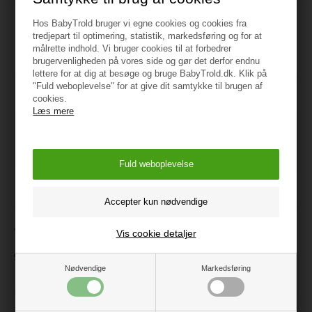
Hos BabyTrold bruger vi egne cookies og cookies fra
Måske er du også interesseret i
tredjepart til optimering, statistik, markedsføring og for at
følgende produkter
målrette indhold. Vi bruger cookies til at forbedrer
brugervenligheden på vores side og gør det derfor endnu
lettere for at dig at besøge og bruge BabyTrold.dk. Klik på
"Fuld weboplevelse" for at give dit samtykke til brugen af
cookies.
Læs mere
Classic World Rangle,
JaBaDaBaDo Rangle Svane
Vis cookie detaljer
macaron +6mdr
99 kr.
49 kr.
Nødvendige
Markedsføring