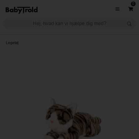
0
Legetøj