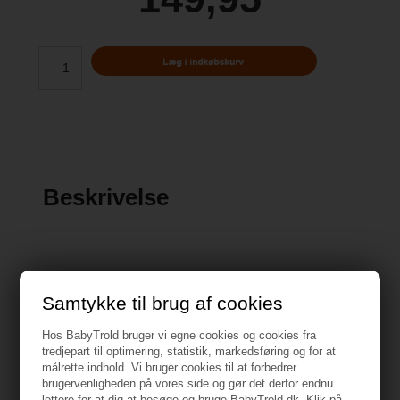
Beskrivelse
Samtykke til brug af cookies
Specifikationer
Hos BabyTrold bruger vi egne cookies og cookies fra
tredjepart til optimering, statistik, markedsføring og for at
målrette indhold. Vi bruger cookies til at forbedrer
Vejledning
brugervenligheden på vores side og gør det derfor endnu
lettere for at dig at besøge og bruge BabyTrold.dk. Klik på