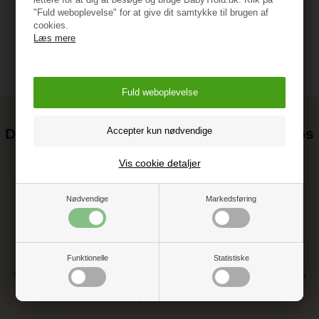
"Fuld weboplevelse" for at give dit samtykke til brugen af
cookies.
Læs mere
Det kan blive endnu billigere at handle hos
os! ;-)
Vis cookie detaljer
Tilmeld dig vores nyhedsbrev og gå ikke glip af gode tilbud
Nødvendige
Markedsføring
Funktionelle
Statistiske
* Ved at tilmelde dig accepterer du vores persondatapolitik vedr. nyhedsbrev
** Du kan altid afmelde dig vores nyhedsbrev, hvis du ikke ønsker at
modtage dem længere.