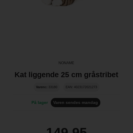
NONAME
Kat liggende 25 cm gråstribet
Varenr.:
33180
EAN: 4023172021273
På lager
Varen sendes mandag
149,95