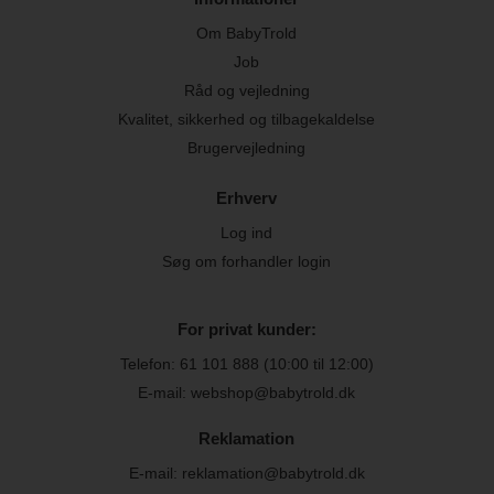
Om BabyTrold
Job
Råd og vejledning
Kvalitet, sikkerhed og tilbagekaldelse
Brugervejledning
Erhverv
Log ind
Søg om forhandler login
For privat kunder:
Telefon:
61 101 888
(10:00 til 12:00)
E-mail: webshop@babytrold.dk
Reklamation
E-mail: reklamation@babytrold.dk