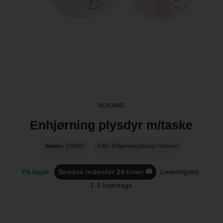
NONAME
Enhjørning plysdyr m/taske
Varenr.:
133245
EAN: Enhjørning plysdyr m/taske
På lager
Sendes indenfor 24 timer 🚚
Leveringstid:
1-3 hverdage