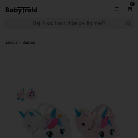
0
Legetøj
>
Bamser