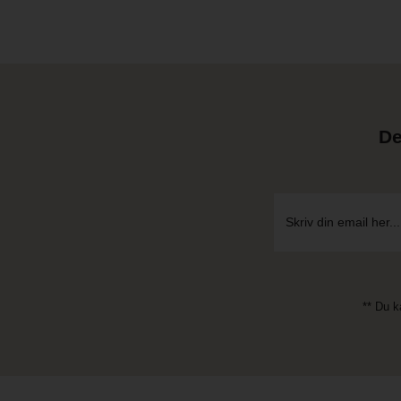
De
** Du k