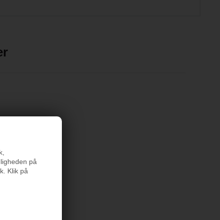
er
k,
rodukter
nligheden på
k. Klik på