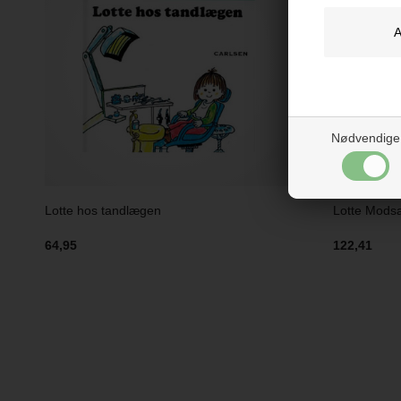
Nødvendige
Lotte hos tandlægen
Lotte Modsa
64,95
122,41