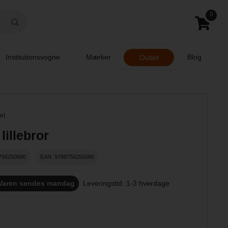
0
Institutionsvogne
Mærker
Blog
Outlet
et
lillebror
756250580
EAN: 9788756250580
Varen sendes mandag
Leveringstid: 1-3 hverdage