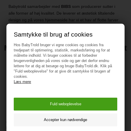
Babytrold samarbejder med
BIBS
som producerer sutter i
alle former af høj kvalitet. De leverer et æstetisk tiltalende
design og på vores hjemmeside har vi et hav af flotte farver
samt har vi spændende suttesnore med f
Samtykke til brug af cookies
Hos BabyTrold bruger vi egne cookies og cookies fra
Måske du kunne være interesseret
tredjepart til optimering, statistik, markedsføring og for at
i disse produkter
målrette indhold. Vi bruger cookies til at forbedrer
brugervenligheden på vores side og gør det derfor endnu
lettere for at dig at besøge og bruge BabyTrold.dk. Klik på
"Fuld weboplevelse" for at give dit samtykke til brugen af
cookies.
Læs mere
JaBaDaBaDo Suttesnor,
Elefant