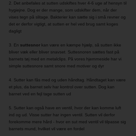
2. Det anbefales at sutten udskiftes hver 4-6 uge af hensyn til
hygiejne. Dog er der mange, som udskifter dem, når der
vises tegn på slitage. Bakterier kan sætte sig i små revner og
det er derfor vigtigt, at sutten er hel ved brug samt koges
dagligt
3. En
suttesnor
kan være en kæmpe hjælp, så sutten ikke
bliver væk eller bliver snavset. Suttesnoren sættes fast på
barnets tøj med en metalclips. På vores hjemmeside har vi
simple suttesnore samt snore med motiver og dyr
4. Sutter kan fås med og uden håndtag. Håndtaget kan være
et plus, da barnet selv har kontrol over sutten. Dog kan
barnet ved en fejl tage sutten ud
5. Sutter kan også have en ventil, hvor der kan komme luft
ind og ud. Visse sutter har ingen ventil. Sutten vil derfor
forekomme mere hård - hvor en sut med ventil vil tilpasse sig
barnets mund, hvilket vil være en fordel