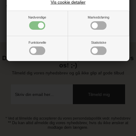
Vis cookie detaljer
99 kr.
Nødvendige
Markedsføring
Funktionelle
Statistiske
Det kan blive endnu billigere at handle hos
os! ;-)
Tilmeld dig vores nyhedsbrev og gå ikke glip af gode tilbud
* Ved at tilmelde dig accepterer du vores persondatapolitik vedr. nyhedsbrev
** Du kan altid afmelde dig vores nyhedsbrev, hvis du ikke ønsker at
modtage dem længere.