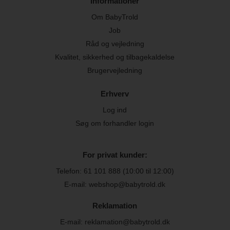
Informationer
Om BabyTrold
Job
Råd og vejledning
Kvalitet, sikkerhed og tilbagekaldelse
Brugervejledning
Erhverv
Log ind
Søg om forhandler login
For privat kunder:
Telefon:
61 101 888
(10:00 til 12:00)
E-mail: webshop@babytrold.dk
Reklamation
E-mail: reklamation@babytrold.dk