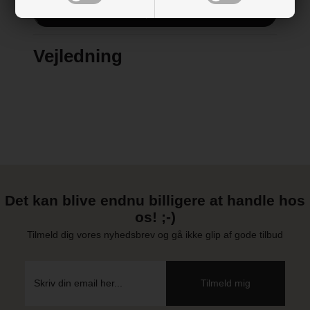
Designet og produceret i Danmark/EU
Vis alle specifikationer
Vejledning
Det kan blive endnu billigere at handle hos
os! ;-)
Tilmeld dig vores nyhedsbrev og gå ikke glip af gode tilbud