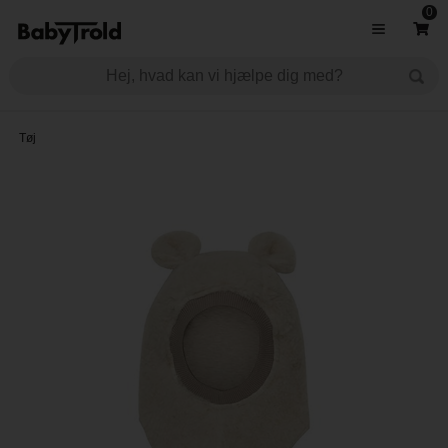
0
Tøj