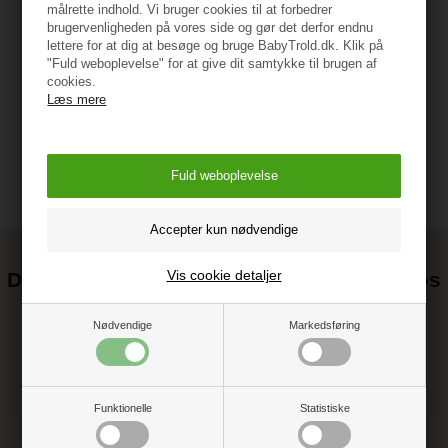
målrette indhold. Vi bruger cookies til at forbedrer
brugervenligheden på vores side og gør det derfor endnu
lettere for at dig at besøge og bruge BabyTrold.dk. Klik på
"Fuld weboplevelse" for at give dit samtykke til brugen af
Vejledning
cookies.
Læs mere
Vis cookie detaljer
Det kan blive endnu billigere at handle hos
os! ;-)
Nødvendige
Markedsføring
Tilmeld dig vores nyhedsbrev og gå ikke glip af gode tilbud
Funktionelle
Statistiske