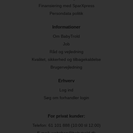
Finansiering med SparXpress
Persondata politik
Informationer
Om BabyTrold
Job
Råd og vejledning
Kvalitet, sikkerhed og tilbagekaldelse
Brugervejledning
Erhverv
Log ind
Søg om forhandler login
For privat kunder:
Telefon:
61 101 888
(10:00 til 12:00)
E-mail: webshop@babytrold.dk