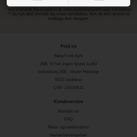
* Ved at tilmelde dig accepterer du vores persondatapolitik vedr. nyhedsbrev
** Du kan altid afmelde dig vores nyhedsbrev, hvis du ikke ønsker at
modtage dem længere.
Find os
BabyTrold ApS
(NB. Vi har ingen fysisk butik)
Industrivej 20E, Vester Hassing
9310 Vodskov
CVR: 10020611
Kundeservice
Kontakt os
FAQ
Retur og reklamation
Handelsbetingelser