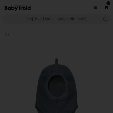
0
Tøj