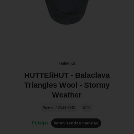
Huttelihut
HUTTEliHUT - Balaclava
Triangles Wool - Stormy
Weather
Varenr.:
460192-7842
EAN:
På lager
Varen sendes mandag