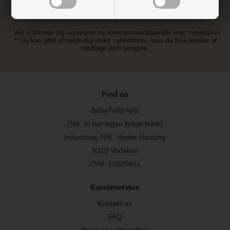
* Ved at tilmelde dig accepterer du vores persondatapolitik vedr. nyhedsbrev
** Du kan altid afmelde dig vores nyhedsbrev, hvis du ikke ønsker at
modtage dem længere.
Find os
BabyTrold ApS
(NB. Vi har ingen fysisk butik)
Industrivej 20E, Vester Hassing
9310 Vodskov
CVR: 10020611
Kundeservice
Kontakt os
FAQ
Retur og reklamation