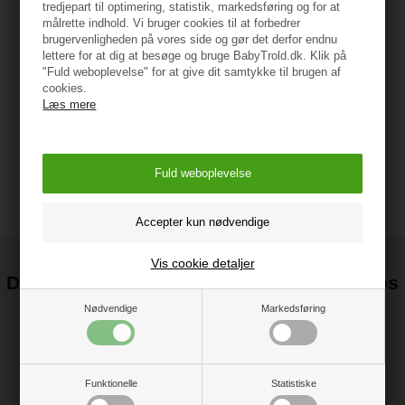
tredjepart til optimering, statistik, markedsføring og for at
Specifikationer
målrette indhold. Vi bruger cookies til at forbedrer
brugervenligheden på vores side og gør det derfor endnu
lettere for at dig at besøge og bruge BabyTrold.dk. Klik på
"Fuld weboplevelse" for at give dit samtykke til brugen af
Vejledning
cookies.
Læs mere
Vis cookie detaljer
Det kan blive endnu billigere at handle hos
os! ;-)
Nødvendige
Markedsføring
Tilmeld dig vores nyhedsbrev og gå ikke glip af gode tilbud
Funktionelle
Statistiske