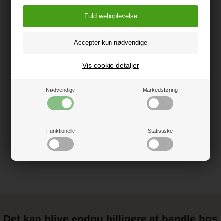
Oprindelsesland: Kina
Importør:
BabyTrold Aps
Vis cookie detaljer
Koldsmindevej 5
9240 Nibe
www.babytrold.dk
Nødvendige
Markedsføring
Vejledning
Funktionelle
Statistiske
Det kan blive endnu billigere at handle hos