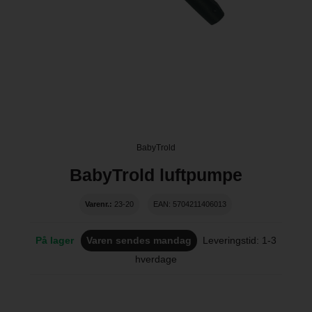
BabyTrold
BabyTrold luftpumpe
Varenr.:
23-20
EAN: 5704211406013
På lager
Varen sendes mandag
Leveringstid: 1-3
hverdage