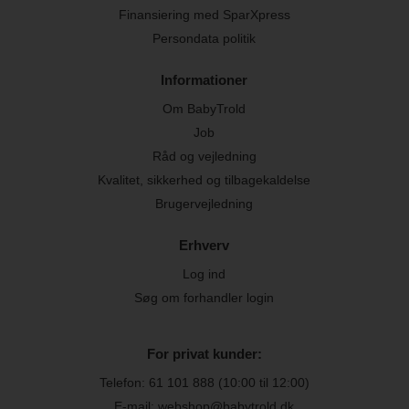
Finansiering med SparXpress
Persondata politik
Informationer
Om BabyTrold
Job
Råd og vejledning
Kvalitet, sikkerhed og tilbagekaldelse
Brugervejledning
Erhverv
Log ind
Søg om forhandler login
For privat kunder:
Telefon:
61 101 888
(10:00 til 12:00)
E-mail: webshop@babytrold.dk