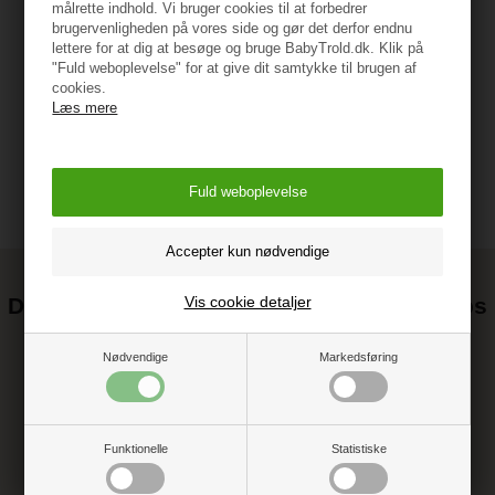
Type: Luftpumpe
målrette indhold. Vi bruger cookies til at forbedrer
brugervenligheden på vores side og gør det derfor endnu
lettere for at dig at besøge og bruge BabyTrold.dk. Klik på
Vejledning
"Fuld weboplevelse" for at give dit samtykke til brugen af
cookies.
Læs mere
Det kan blive endnu billigere at handle hos
Vis cookie detaljer
os! ;-)
Nødvendige
Markedsføring
Tilmeld dig vores nyhedsbrev og gå ikke glip af gode tilbud
Funktionelle
Statistiske