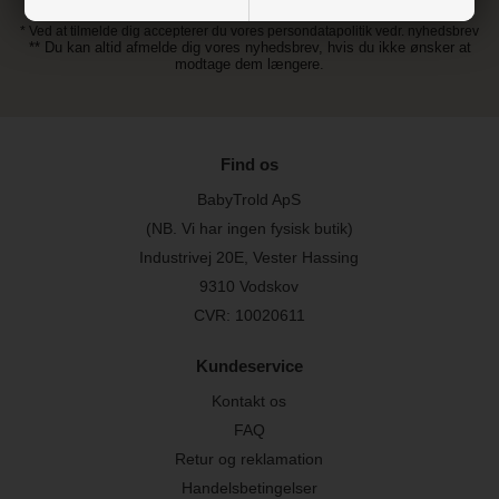
* Ved at tilmelde dig accepterer du vores persondatapolitik vedr. nyhedsbrev
** Du kan altid afmelde dig vores nyhedsbrev, hvis du ikke ønsker at
modtage dem længere.
Find os
BabyTrold ApS
(NB. Vi har ingen fysisk butik)
Industrivej 20E, Vester Hassing
9310 Vodskov
CVR: 10020611
Kundeservice
Kontakt os
FAQ
Retur og reklamation
Handelsbetingelser