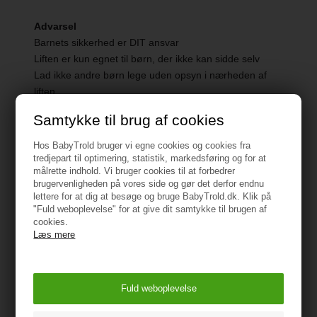
Advarsel
Barnets sikkerhed er DIT ansvar
Liften er kun egnet til børn, der ikke kan sidde selv
Lad ikke andre børn lege uden opsyn i nærheden af
liften
Brug ikke liften, hvis dele er ødelagt eller mangler
Samtykke til brug af cookies
Brug kun liften på faste, horisontale og tørre overflader
Brug ikke liften som stativ
Hos BabyTrold bruger vi egne cookies og cookies fra
Efterlad ikke hankene i liften
tredjepart til optimering, statistik, markedsføring og for at
målrette indhold. Vi bruger cookies til at forbedrer
Hold plastemballage væk fra børn for at undgå
brugervenligheden på vores side og gør det derfor endnu
kvælningsfare
lettere for at dig at besøge og bruge BabyTrold.dk. Klik på
"Fuld weboplevelse" for at give dit samtykke til brugen af
Oprindelsesland: Polen
cookies.
Læs mere
Importør:
BabyTrold Aps
Koldsmindevej 5
9240 Nibe