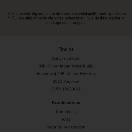
* Ved at tilmelde dig accepterer du vores persondatapolitik vedr. nyhedsbrev
** Du kan altid afmelde dig vores nyhedsbrev, hvis du ikke ønsker at
modtage dem længere.
Find os
BabyTrold ApS
(NB. Vi har ingen fysisk butik)
Industrivej 20E, Vester Hassing
9310 Vodskov
CVR: 10020611
Kundeservice
Kontakt os
FAQ
Retur og reklamation