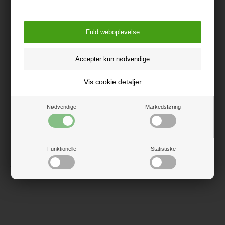
Måske er du også interesseret i
følgende produkter
Vis cookie detaljer
Nødvendige
Markedsføring
Easygrow Exclusive
Funktionelle
Statistiske
Håndmuffe, Blå
399 kr.