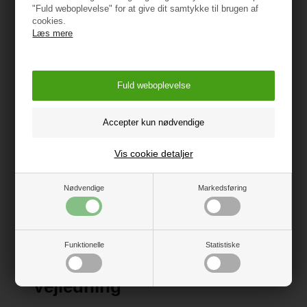
"Fuld weboplevelse" for at give dit samtykke til brugen af
Mål: 90 x 36 x 4 cm.
cookies.
Læs mere
Vask: 60 grader
Tests/godkendelser: Øko-Tex Standard 100
Vis alle specifikationer
Advarsel - kvælningsfare
Opbevar plastikemballage utilgængeligt for børn
Vis cookie detaljer
Oprindelsesland: Kina
Importør:
Nødvendige
Markedsføring
BabyTrold Aps
Koldsmindevej 5
9240 Nibe
Funktionelle
Statistiske
www.babytrold.dk
Vejledning