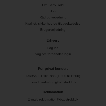
Om BabyTrold
Job
Råd og vejledning
Kvalitet, sikkerhed og tilbagekaldelse
Brugervejledning
Erhverv
Log ind
Søg om forhandler login
For privat kunder:
Telefon:
61 101 888
(10:00 til 12:00)
E-mail: webshop@babytrold.dk
Reklamation
E-mail: reklamation@babytrold.dk