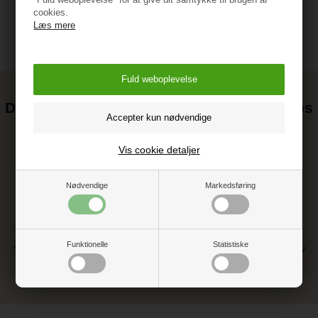
cookies.
Læs mere
Det kan blive endnu billigere at handle hos
os! ;-)
Tilmeld dig vores nyhedsbrev og gå ikke glip af gode tilbud
Vis cookie detaljer
Nødvendige
Markedsføring
Funktionelle
Statistiske
* Ved at tilmelde dig accepterer du vores persondatapolitik vedr. nyhedsbrev
** Du kan altid afmelde dig vores nyhedsbrev, hvis du ikke ønsker at
modtage dem længere.