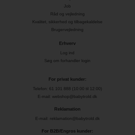
Job
Råd og vejledning
Kvalitet, sikkerhed og tilbagekaldelse
Brugervejledning
Erhverv
Log ind
Søg om forhandler login
For privat kunder:
Telefon:
61 101 888
(10:00 til 12:00)
E-mail: webshop@babytrold.dk
Reklamation
E-mail: reklamation@babytrold.dk
For B2B/Engros kunder: