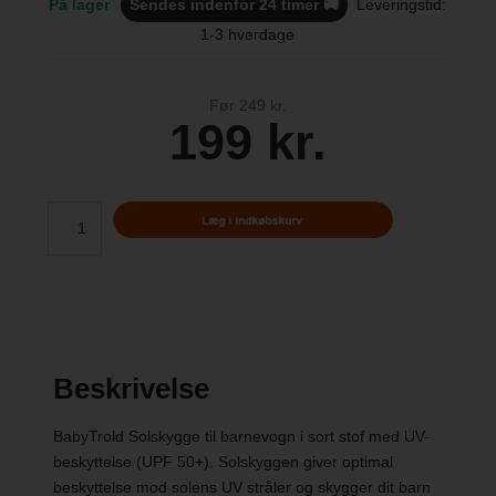
På lager
Sendes indenfor 24 timer 🚚
Leveringstid:
1-3 hverdage
Før 249 kr.
199 kr.
Beskrivelse
BabyTrold Solskygge til barnevogn i sort stof med UV-
beskyttelse (UPF 50+). Solskyggen giver optimal
beskyttelse mod solens UV stråler og skygger dit barn