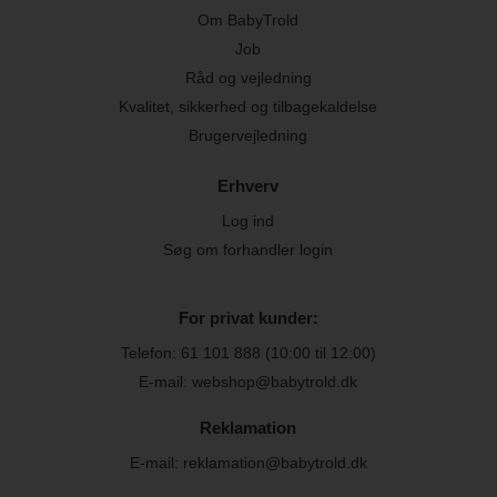
Om BabyTrold
Job
Råd og vejledning
Kvalitet, sikkerhed og tilbagekaldelse
Brugervejledning
Erhverv
Log ind
Søg om forhandler login
For privat kunder:
Telefon:
61 101 888
(10:00 til 12:00)
E-mail: webshop@babytrold.dk
Reklamation
E-mail: reklamation@babytrold.dk