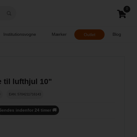
0
Institutionsvogne
Mærker
Blog
Outlet
til lufthjul 10"
0
EAN: 5704211716143
Sendes indenfor 24 timer 🚚