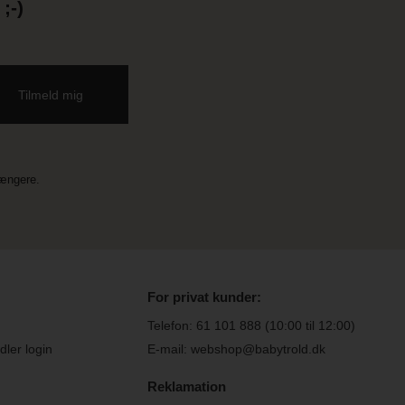
;-)
længere.
For privat kunder:
Telefon:
61 101 888
(10:00 til 12:00)
ler login
E-mail: webshop@babytrold.dk
Reklamation