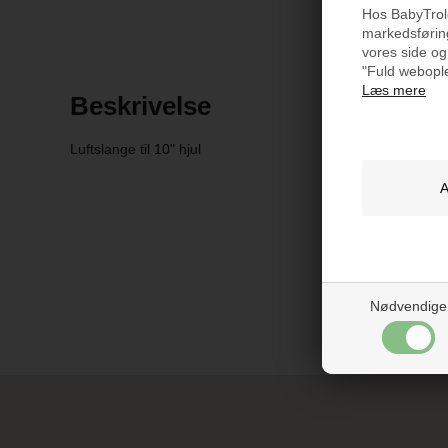
Hos BabyTrold 
markedsføring
vores side og
"Fuld webople
Læs mere
Beskrivelse
Luftslange til 10" hjul
Nødvendige