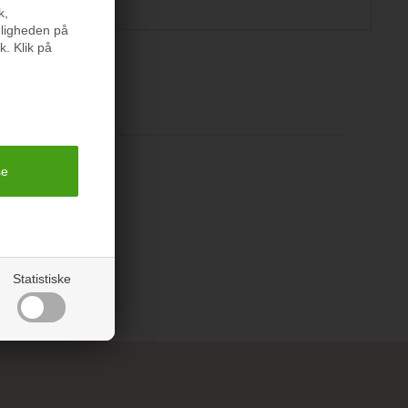
k,
nligheden på
k. Klik på
er
Statistiske