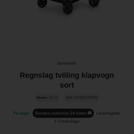
Bumbleride
Regnslag tvilling klapvogn
sort
Varenr.:
21-17
EAN: 5704211702375
På lager
Sendes indenfor 24 timer 🚚
Leveringstid:
1-3 hverdage