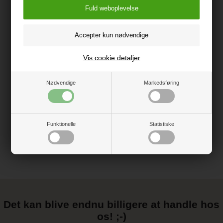
Vask: Håndvask i koldt vand
Vægt: 1 kg
Vis cookie detaljer
Emballage mål: 25 x 24 x 3 cm
Vis alle specifikationer
Nødvendige
Markedsføring
Vejledning
Funktionelle
Statistiske
Det kan blive endnu billigere at handle hos
os! ;-)