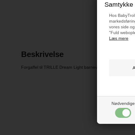
Samtykke t
Hos BabyTrold 
markedsføring
vores side og
"Fuld webople
Læs mere
Beskrivelse
Forgaffel til TRILLE Dream Light barnevogn.
Nødvendige