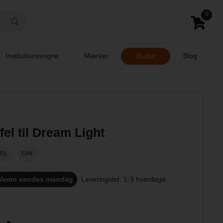
0
Institutionsvogne
Mærker
Blog
Outlet
fel til Dream Light
0DL
EAN:
Varen sendes mandag
Leveringstid: 1-3 hverdage