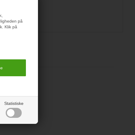
k,
nligheden på
k. Klik på
er
Statistiske