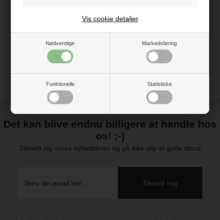
Vis cookie detaljer
Vejledning
Nødvendige
Markedsføring
Funktionelle
Statistiske
Det kan blive endnu billigere at handle hos
os! ;-)
Tilmeld dig vores nyhedsbrev og gå ikke glip af gode tilbud