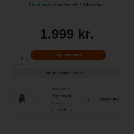
Få på lager
Leveringstid: 1-3 hverdage
1.999 kr.
Har du husket at købe…
BabyTrold
Regnslag til
249,00 DKK
klapvogn med
vindue (Sort)