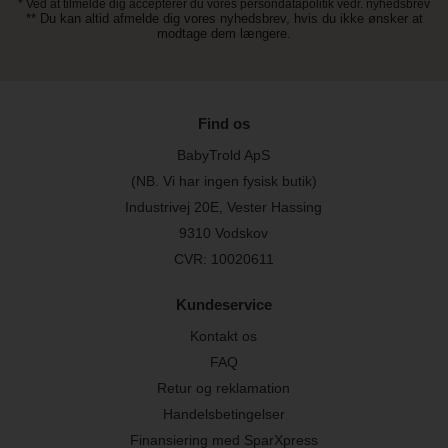
* Ved at tilmelde dig accepterer du vores persondatapolitik vedr. nyhedsbrev
** Du kan altid afmelde dig vores nyhedsbrev, hvis du ikke ønsker at
modtage dem længere.
Find os
BabyTrold ApS
(NB. Vi har ingen fysisk butik)
Industrivej 20E, Vester Hassing
9310 Vodskov
CVR: 10020611
Kundeservice
Kontakt os
FAQ
Retur og reklamation
Handelsbetingelser
Finansiering med SparXpress