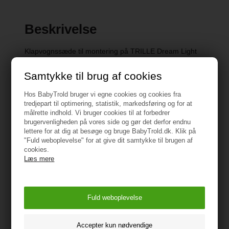
Beskrivelse
Klapvognssæde til montering på TRILLE Dream Light
og TRILLE Hippa Light. Sædet giver mulighed for at
Samtykke til brug af cookies
omdanne Dream Light/Hippa Light barnevognsstellet til
klapvogn. Således undgår man at skulle have 2 vogne -
Hos BabyTrold bruger vi egne cookies og cookies fra
og nøjes med 1 stel, som dækker behovet for både
tredjepart til optimering, statistik, markedsføring og for at
barnevogn og klapvogn. Passer til TRILLE
målrette indhold. Vi bruger cookies til at forbedrer
Dream/Hippa Light Ebony Fodpose medfølger. Mål:
brugervenligheden på vores side og gør det derfor endnu
lettere for at dig at besøge og bruge BabyTrold.dk. Klik på
Liggemål: 94 cm Ryg (HxB): 50 x 38 cm Sæde (BxD):
"Fuld weboplevelse" for at give dit samtykke til brugen af
33 x 29 cm Vægt: 6 kg
cookies.
Det viste stel medfølger ikke.
Læs mere
Specifikationer