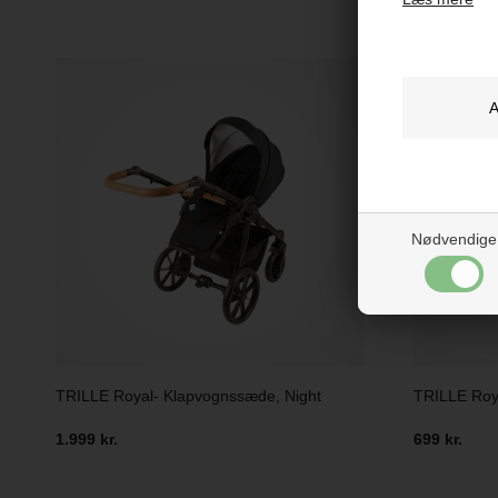
Nødvendige
TRILLE Royal- Klapvognssæde, Night
TRILLE Roy
1.999 kr.
699 kr.