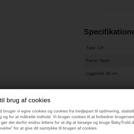
Specifikation
Type: Lift
Farve: Sand
Liggemål: 80 cm
Vejledning
il brug af cookies
bruger vi egne cookies og cookies fra tredjepart til optimering, statisti
 og for at målrette indhold. Vi bruger cookies til at forbedrer brugerve
 gør det derfor endnu lettere for at dig at besøge og bruge BabyTrold.d
velse" for at give dit samtykke til brugen af cookies.
r du også interesseret i følgende p