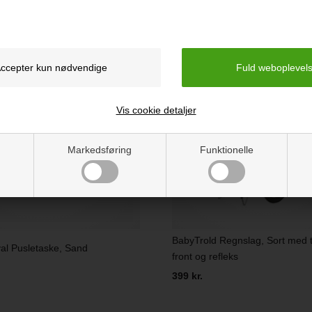
Vis cookie detaljer
Markedsføring
Funktionelle
BabyTrold Regnslag, Sort med 
al Pusletaske, Sand
front og refleks
399 kr.