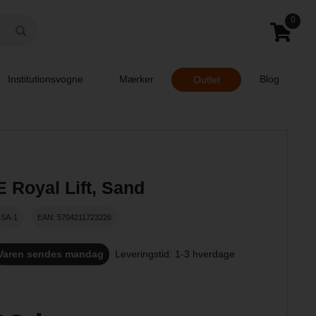
0
Institutionsvogne
Mærker
Blog
Outlet
 Royal Lift, Sand
4SA-1
EAN: 5704211723226
Varen sendes mandag
Leveringstid: 1-3 hverdage