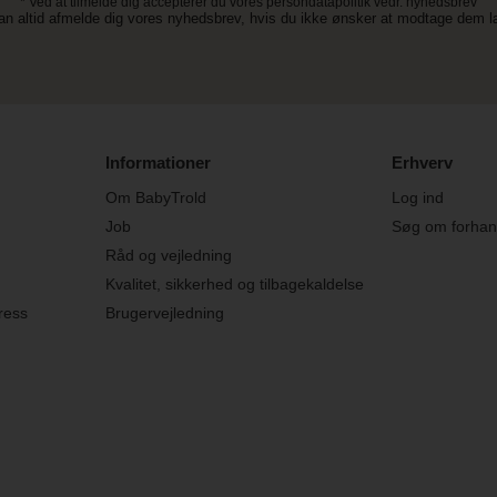
* Ved at tilmelde dig accepterer du vores persondatapolitik vedr. nyhedsbrev
an altid afmelde dig vores nyhedsbrev, hvis du ikke ønsker at modtage dem 
Informationer
Erhverv
Om BabyTrold
Log ind
Job
Søg om forhand
Råd og vejledning
Kvalitet, sikkerhed og tilbagekaldelse
ress
Brugervejledning