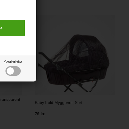
Statistiske
transparent
BabyTrold Myggenet, Sort
79 kr.