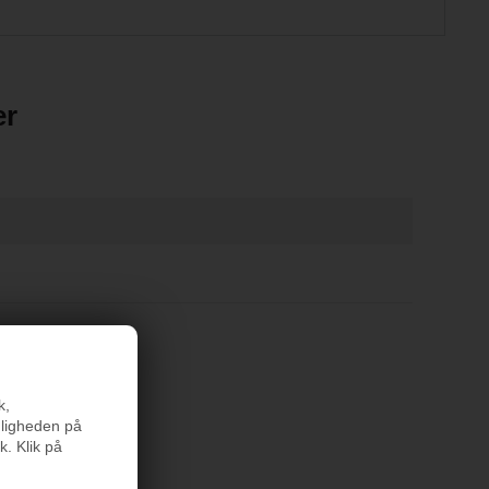
er
k,
nligheden på
k. Klik på
rodukter