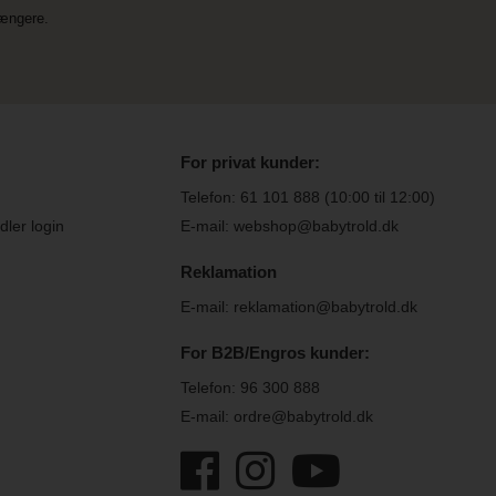
længere.
For privat kunder:
Telefon:
61 101 888
(10:00 til 12:00)
ler login
E-mail: webshop@babytrold.dk
Reklamation
E-mail: reklamation@babytrold.dk
For B2B/Engros kunder:
Telefon:
96 300 888
E-mail: ordre@babytrold.dk