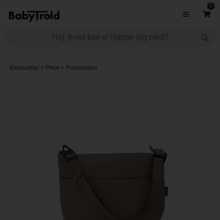
0
Babyudstyr
>
Pleje
>
Pusletasker