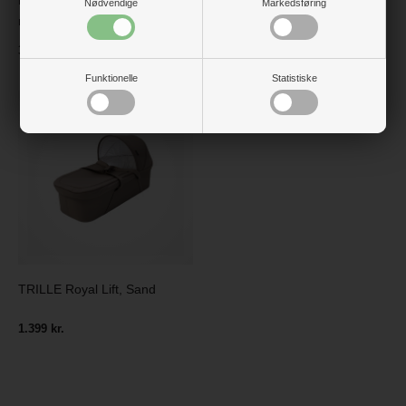
med transparent front og
Nødvendige
Markedsføring
refleks
79 kr.
399 kr.
Funktionelle
Statistiske
TRILLE Royal Lift, Sand
1.399 kr.