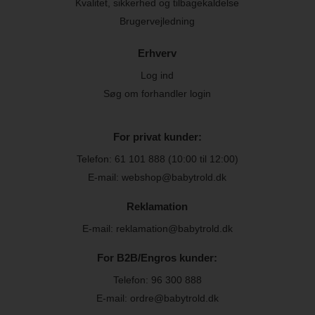
Kvalitet, sikkerhed og tilbagekaldelse
Brugervejledning
Erhverv
Log ind
Søg om forhandler login
For privat kunder:
Telefon:
61 101 888
(10:00 til 12:00)
E-mail: webshop@babytrold.dk
Reklamation
E-mail: reklamation@babytrold.dk
For B2B/Engros kunder:
Telefon:
96 300 888
E-mail: ordre@babytrold.dk