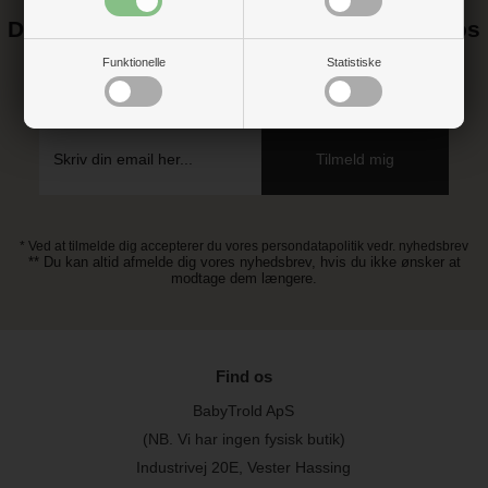
Det kan blive endnu billigere at handle hos
os! ;-)
Funktionelle
Statistiske
Tilmeld dig vores nyhedsbrev og gå ikke glip af gode tilbud
* Ved at tilmelde dig accepterer du vores persondatapolitik vedr. nyhedsbrev
** Du kan altid afmelde dig vores nyhedsbrev, hvis du ikke ønsker at
modtage dem længere.
Find os
BabyTrold ApS
(NB. Vi har ingen fysisk butik)
Industrivej 20E, Vester Hassing