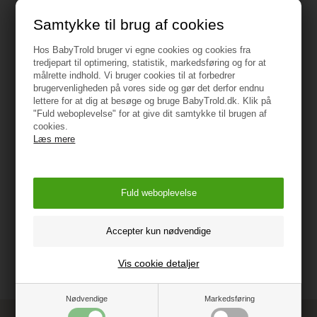
Samtykke til brug af cookies
Type: 4 stk. hjulbeskyttere
Hos BabyTrold bruger vi egne cookies og cookies fra
tredjepart til optimering, statistik, markedsføring og for at
Materiale: 100% nylon
målrette indhold. Vi bruger cookies til at forbedrer
brugervenligheden på vores side og gør det derfor endnu
Vask: 30 grader. Ingen skyllemiddel eller
lettere for at dig at besøge og bruge BabyTrold.dk. Klik på
tørretumbling
"Fuld weboplevelse" for at give dit samtykke til brugen af
cookies.
Læs mere
Passer til 12" og 14" barnevognshjul.
Vejledning
Vis cookie detaljer
Nødvendige
Markedsføring