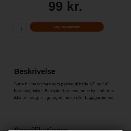
99 kr.
Beskrivelse
Sorte hjulbeskyttere som passer til både 12” og 14”
barnevognshjul. Beskytter barnevognens hjul, når den
ikke er i brug; fx i garagen, huset eller bagagerummet.
Specifikationer