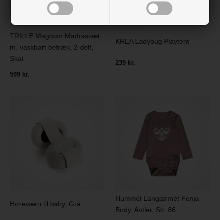
TRILLE Magnum Madrassæt
KREA Ladybug Playtent
m. vaskbart betræk, 2-delt,
Skai
239 kr.
599 kr.
Hummel Langærmet Fenja
Høreværn til baby, Grå
Body, Antler, Str. 86