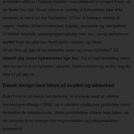
produkter altid er i højeste kvalitet, men alligevel vil vi også have, at
de fleste har råd. Vores vision er nemlig at babyudstyr ikke altid
behøver at være en dyr fornøjelse. Vi har et kæmpe udvalg af
vogne, møbler til børneværelset, legetøj, autostole og startpakker.
Vi holder løbende sæsonpræget udsalg men har i øvrig periode en
outlet
hvor du altid kan finde gode rabatter og tilbud.
Vil du ikke gå glip af de nedsatte varer og vores nyheder? Så
tilmeld dig vores nyhedsbrev lige her
. Du vil ved tilmelding være
den første til at se nyheder, rabatter, konkurrencer og andre ting du
ikke vil gå glip af.
Dansk design med fokus på kvalitet og sikkerhed
BabyTrold er et dansk familiefirma. Vi startede med at udvikle
barnevogne tilbage i 1994, og vi udvikler stadig nye produkter samt
forbedrer de eksisterende. Vores produktlinje vokser hele tiden, og
de seneste år er mange nye vognmodeller og babyprodukter
kommet til.