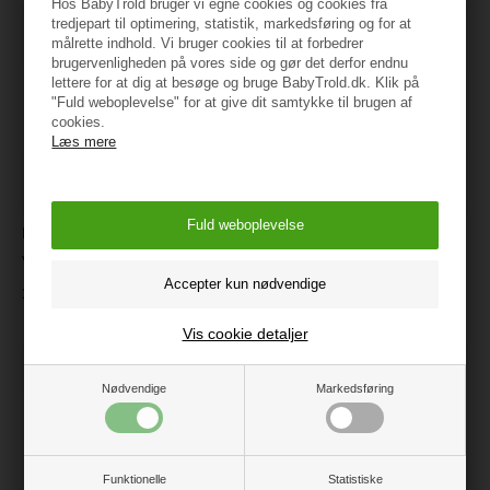
Hos BabyTrold bruger vi egne cookies og cookies fra
tredjepart til optimering, statistik, markedsføring og for at
målrette indhold. Vi bruger cookies til at forbedrer
brugervenligheden på vores side og gør det derfor endnu
lettere for at dig at besøge og bruge BabyTrold.dk. Klik på
"Fuld weboplevelse" for at give dit samtykke til brugen af
cookies.
Læs mere
BabyTrold puslebord
Magni Uro med flyver og
væghængt i træ, Sort
musik
1.499 kr.
249 kr.
Vis cookie detaljer
Nødvendige
Markedsføring
Funktionelle
Statistiske