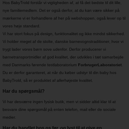
Hos BabyTrold forstår vi vigtigheden af, at få det bedste til dit lille,
nye familiemedlem. Det er også derfor, at du kan være sikker på
mærkerne vi er forhandlere af her på webshoppen, også lever op til
vores høje standard.
Vi har stort fokus på design, funktionalitet og ikke mindst sikkerhed.
Vi holder meget af de stolte, danske barnevognstraditioner, hvor vi
trygt lader vores børn sove udenfor. Derfor producerer vi
børnetransportmidler af god kvalitet, der udvikles i tæt samarbejde
med Danmarks førende testlaboratorium
ForbrugerLaboratoriet
.
Du er derfor garanteret, at når du køber udstyr til din baby hos
BabyTrold, så er produktet af allerhøjeste kvalitet.
Har du spørgsmål?
Vi har desværre ingen fysisk butik, men vi sidder altid klar til at
besvare dine spørgsmål på enten telefon, mail eller de sociale
medier.
Har du handlet hos os før, og lyst til at give en