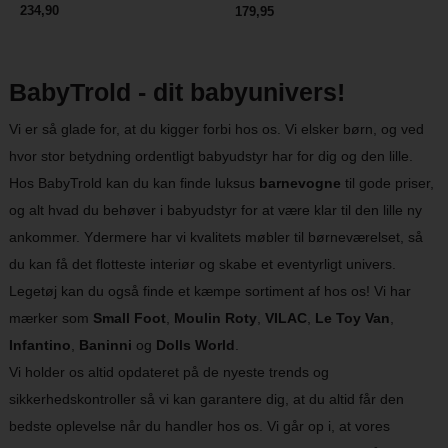
234,90
179,95
BabyTrold - dit babyunivers!
Vi er så glade for, at du kigger forbi hos os. Vi elsker børn, og ved
hvor stor betydning ordentligt babyudstyr har for dig og den lille.
Hos BabyTrold kan du kan finde luksus
barnevogne
til gode priser,
og alt hvad du behøver i babyudstyr for at være klar til den lille ny
ankommer. Ydermere har vi kvalitets møbler til børneværelset, så
du kan få det flotteste interiør og skabe et eventyrligt univers.
Legetøj kan du også finde et kæmpe sortiment af hos os! Vi har
mærker som
Small Foot
,
Moulin Roty
,
VILAC
,
Le Toy Van
,
Infantino
,
Baninni
og
Dolls World
.
Vi holder os altid opdateret på de nyeste trends og
sikkerhedskontroller så vi kan garantere dig, at du altid får den
bedste oplevelse når du handler hos os. Vi går op i, at vores