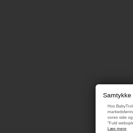
Samtykke t
Hos BabyTrold 
markedsføring
vores side og
"Fuld webople
Læs mere