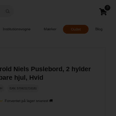
0
Institutionsvogne
Mærker
Blog
Outlet
old Niels Puslebord, 2 hylder
bare hjul, Hvid
0H
EAN: 5704211716181
er
Forventet på lager snarest 🚚