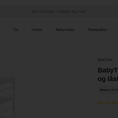
Tøj
Udstyr
Babyudstyr
Startpakker
BabyTrold
BabyTr
og lås
Varenr.:
18-2
Ikke på lag