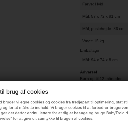
Farve: Hvid
Mål: 57 x 72 x 91 cm
Mål, puslehøjde: 86 cm.
Vægt: 15 kg
Emballage
Mål: 94 x 74 x 8 cm
Advarsel
Børn op til 12 måneder
Max. vægt 11 kg
il brug af cookies
Efterlad ikke barnet uden
Sørg for at puslebordet er
bruger vi egne cookies og cookies fra tredjepart til optimering, statisti
Placer ikke puslebordet v
 og for at målrette indhold. Vi bruger cookies til at forbedrer brugerve
Madrasen må max. være 1
 gør det derfor endnu lettere for at dig at besøge og bruge BabyTrold.d
Sørg for at sengen er sam
velse" for at give dit samtykke til brugen af cookies.
Vær opmærksom på åben il