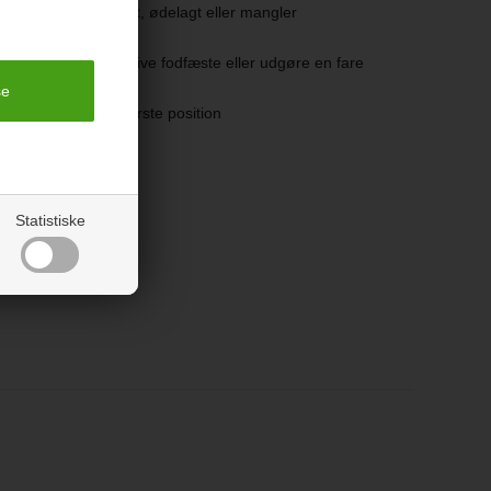
n del er beskadiget, ødelagt eller mangler
kendt af BabyTrold
 i sengen, som kan give fodfæste eller udgøre en fare
dras i sengen
 bunden være i nederste position
 er beskadiget
 Babytrold
Statistiske