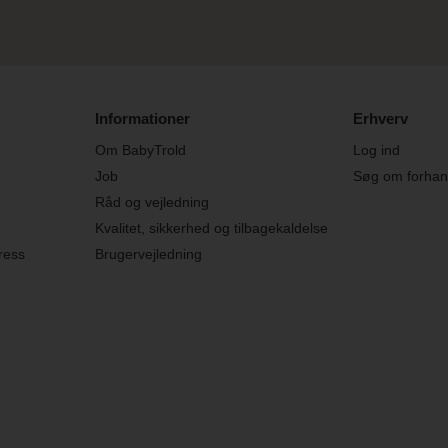
Informationer
Erhverv
Om BabyTrold
Log ind
Job
Søg om forhand
Råd og vejledning
Kvalitet, sikkerhed og tilbagekaldelse
ress
Brugervejledning