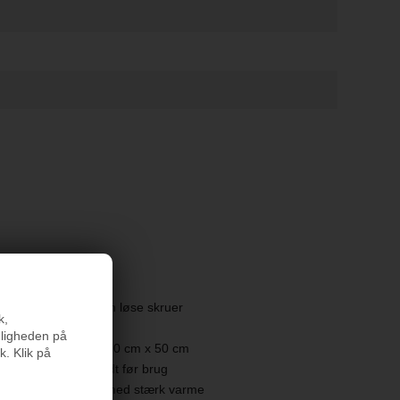
 opsyn
 samlet korrekt, uden løse skruer
k,
ed varmekilder
nligheden på
,5 cm tyk og måle 70 cm x 50 cm
k. Klik på
let korrekt og spændt før brug
d og andre kilder med stærk varme