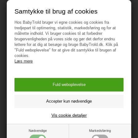
Liggemål: 94 cm
Samtykke til brug af cookies
Vægt: 6 kg
Hos BabyTrold bruger vi egne cookies og cookies fra
Vis alle specifikationer
tredjepart til optimering, statistik, markedsføring og for at
målrette indhold. Vi bruger cookies til at forbedrer
brugervenligheden på vores side og gør det derfor endnu
Vejledning
lettere for at dig at besøge og bruge BabyTrold.dk. Klik på
"Fuld weboplevelse" for at give dit samtykke til brugen af
cookies.
Læs mere
Måske er du også interesseret i
følgende produkter
Vis cookie detaljer
Nødvendige
Markedsføring