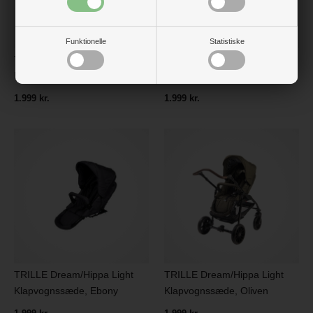
Funktionelle
Statistiske
TRILLE Dream/Hippa Light
TRILLE Dream/Hippa Light
Klapvognssæde, Chocolate
Klapvognssæde, Crown Blue
1.999 kr.
1.999 kr.
TRILLE Dream/Hippa Light
TRILLE Dream/Hippa Light
Klapvognssæde, Ebony
Klapvognssæde, Oliven