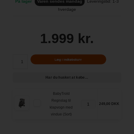
På lager
Varen sendes mandag
Leveringstid: 1-3
hverdage
1.999 kr.
Har du husket at købe…
BabyTrold
Regnslag til
249,00 DKK
klapvogn med
vindue (Sort)