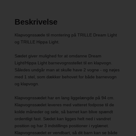
Beskrivelse
Klapvognssæde til montering på TRILLE Dream Light
og TRILLE Hippa Light.
Sædet giver mulighed for at omdanne Dream
Light/Hippa Light barnevognsstellet til en klapvogn.
Således undgår man at skulle have 2 vogne - og nøjes
med 1 stel, som dækker behovet for både barnevogn
og klapvogn.
Klapvognssædet har en lang liggelængde på 94 cm.
Klapvognssædet leveres med vatteret fodpose til de
kolde måneder og sele, så barnet kan blive spændt
ordentligt fast. Sædet kan ligges helt ned i vandret
position og har 3 indstillings positioner i ryglænet.
Klapvognssædet er vendbart, så dit barn kan se både