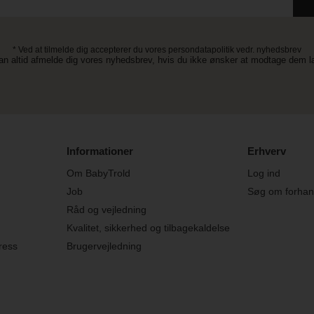
* Ved at tilmelde dig accepterer du vores persondatapolitik vedr. nyhedsbrev
an altid afmelde dig vores nyhedsbrev, hvis du ikke ønsker at modtage dem 
Informationer
Erhverv
Om BabyTrold
Log ind
Job
Søg om forhand
Råd og vejledning
Kvalitet, sikkerhed og tilbagekaldelse
ress
Brugervejledning