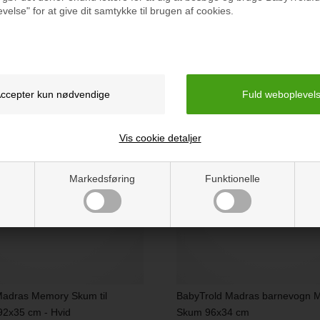
velse" for at give dit samtykke til brugen af cookies.
r du også interesseret i følgende p
Vis cookie detaljer
Markedsføring
Funktionelle
Madras Memory Skum til
BabyTrold Madras barnevogn 
92x35 cm - Hvid
Skum 96x34 cm