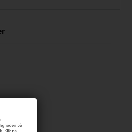
er
k,
nligheden på
k. Klik på