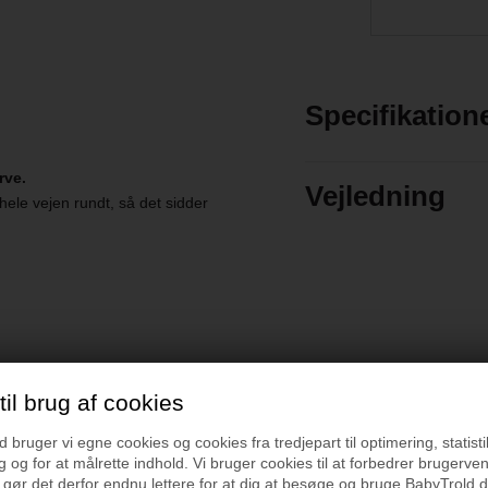
Specifikation
rve.
Vejledning
hele vejen rundt, så det sidder
il brug af cookies
r
bruger vi egne cookies og cookies fra tredjepart til optimering, statisti
 og for at målrette indhold. Vi bruger cookies til at forbedrer brugerve
 gør det derfor endnu lettere for at dig at besøge og bruge BabyTrold.d