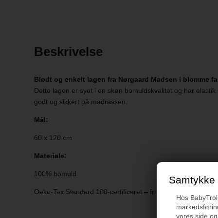
Beskrivelse
Blødt og enkelt lagen fra Nørgaard Madsen i blomme fa
Dette lagen er syet i en skøn bomuldskvalitet og har elastik 
godt og sikkert på madrassen.
Mål:
60 x 120 cm
Materiale:
100% bomuld
Samtykke t
Oeko-Tex Standard 100-certificeret – fri for skadelige stoffe
Hos BabyTrold 
markedsføring
vores side og