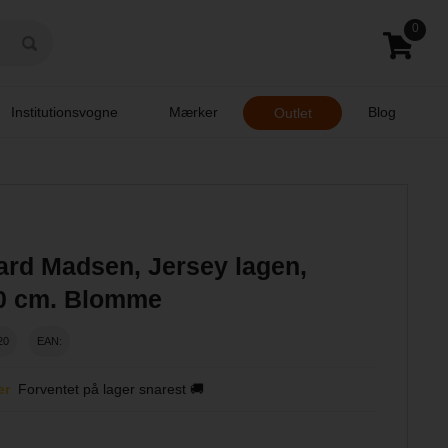
0
Institutionsvogne
Mærker
Blog
Outlet
rd Madsen, Jersey lagen,
0 cm. Blomme
20
EAN:
er
Forventet på lager snarest 🚚