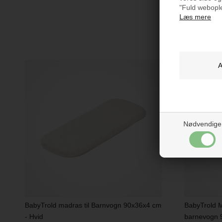
"Fuld webople
Læs mere
Måske e
Nødvendige
BabyTrold madras til Barnvogn 90x36x4 cm
BabyTrold 
- Hvid
barnevogn 