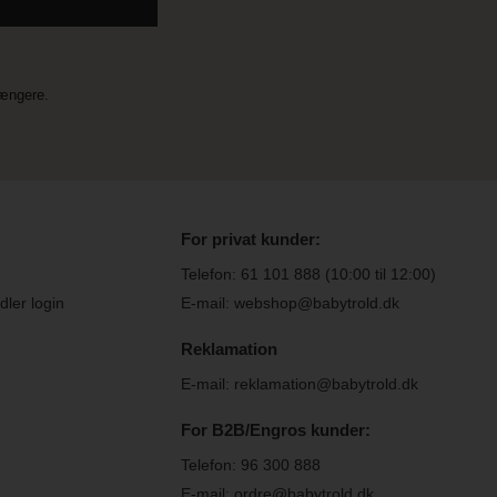
længere.
For privat kunder:
Telefon:
61 101 888
(10:00 til 12:00)
ler login
E-mail: webshop@babytrold.dk
Reklamation
E-mail: reklamation@babytrold.dk
For B2B/Engros kunder:
Telefon:
96 300 888
E-mail: ordre@babytrold.dk