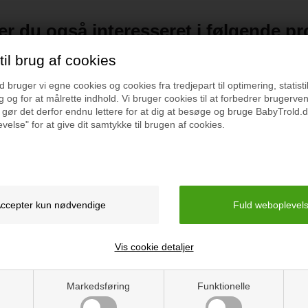
r du også interesseret i følgende p
il brug af cookies
bruger vi egne cookies og cookies fra tredjepart til optimering, statisti
 og for at målrette indhold. Vi bruger cookies til at forbedrer brugerve
 gør det derfor endnu lettere for at dig at besøge og bruge BabyTrold.d
velse" for at give dit samtykke til brugen af cookies.
Vis cookie detaljer
ækkestol, Hippo
BabyTrold Sækkestol, Sæl
Markedsføring
Funktionelle
399 kr.