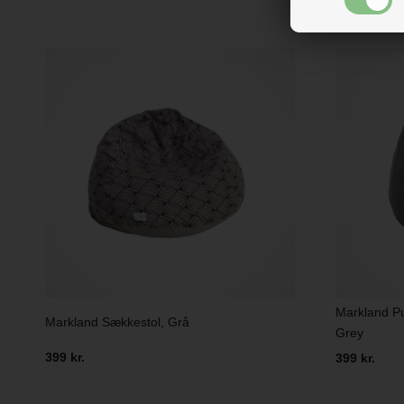
Markland Pu
Markland Sækkestol, Grå
Grey
399 kr.
399 kr.