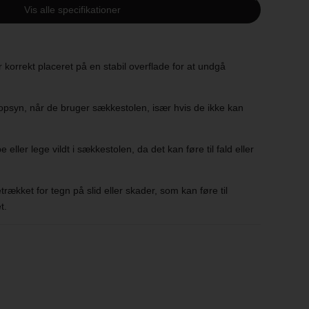
Vis alle specifikationer
sk bomuld
 korrekt placeret på en stabil overflade for at undgå
x 50 cm
opsyn, når de bruger sækkestolen, især hvis de ikke kan
eller lege vildt i sækkestolen, da det kan føre til fald eller
rækket for tegn på slid eller skader, som kan føre til
t.