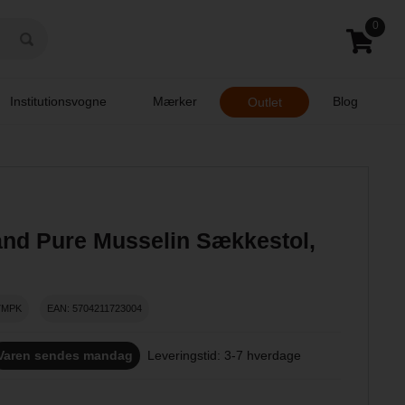
0
Institutionsvogne
Mærker
Blog
Outlet
and Pure Musselin Sækkestol,
7MPK
EAN: 5704211723004
Varen sendes mandag
Leveringstid: 3-7 hverdage