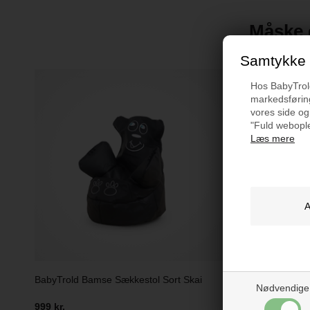
Måske e
Samtykke t
Hos BabyTrold 
markedsføring
vores side og
"Fuld webople
Læs mere
BabyTrold Bamse Sækkestol Sort Skai
Markland S
Nødvendige
999 kr.
399 kr.