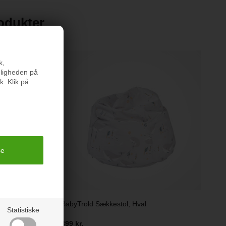
rodukter
k,
nligheden på
k. Klik på
BabyTrold Sækkestol, Hval
Statistiske
399 kr.