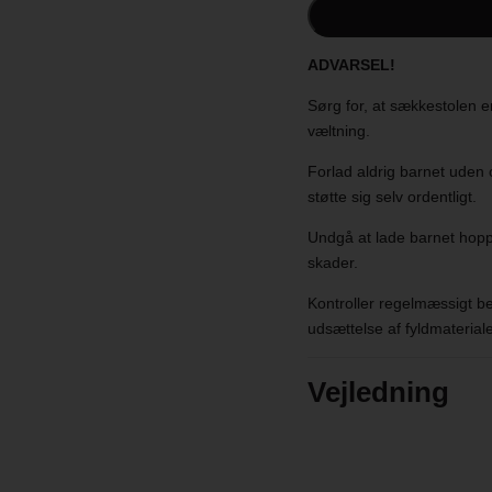
Vask: 40 grader
Materiale: 100% økologi
ADVARSEL!
Vægt: 600 g
Sørg for, at sækkestolen er
væltning.
Emballage mål: 35 x 50 
Forlad aldrig barnet uden 
støtte sig selv ordentligt.
Undgå at lade barnet hoppe 
skader.
Kontroller regelmæssigt bet
udsættelse af fyldmateriale
Vejledning