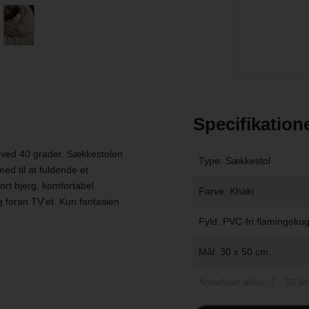
Specifikation
 ved 40 grader. Sækkestolen
Type: Sækkestol
ed til at fuldende et
rt bjerg, komfortabel
Farve: Khaki
g foran TV'et. Kun fantasien
Fyld: PVC-fri flamingokugle
Mål: 30 x 50 cm.
Anbefalet alder: 1 - 10 år