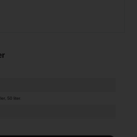
er
r, 50 liter.
.