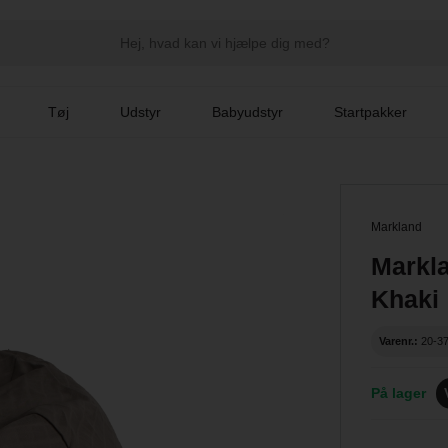
Tøj
Udstyr
Babyudstyr
Startpakker
Markland
Markl
Khaki
Varenr.:
20-3
På lager