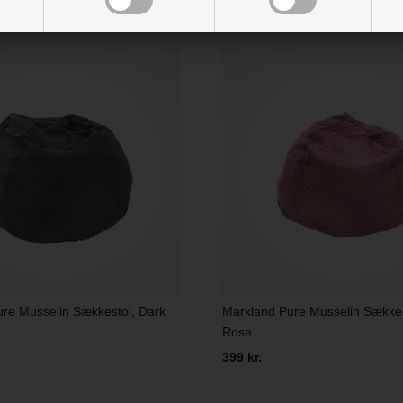
re Musselin Sækkestol, Dark
Markland Pure Musselin Sækkes
Rose
399 kr.