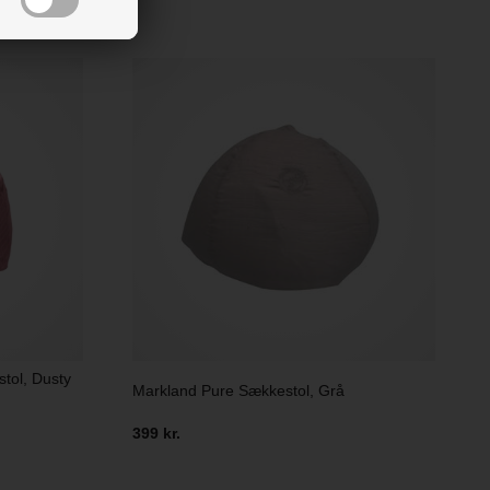
tol, Dusty
Markland Pure Sækkestol, Grå
399 kr.