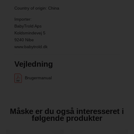
Recommended age: 6 months to 3 years
Country of origin: China
Tested maximum load up to 22 kg
Importer:
BabyTrold Aps
Approval/type: EN1888-1:2018+A1:2022
Koldsmindevej 5
9240 Nibe
Packaging: 45 x 22.5 x 79.5 cm
www.babytrold.dk
Vejledning
Brugermanual
Måske er du også interesseret i
følgende produkter