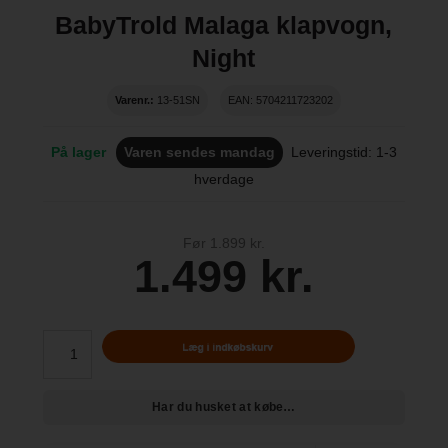
BabyTrold Malaga klapvogn,
Night
Varenr.:
13-51SN
EAN: 5704211723202
På lager
Varen sendes mandag
Leveringstid: 1-3
hverdage
Før 1.899 kr.
1.499 kr.
Har du husket at købe…