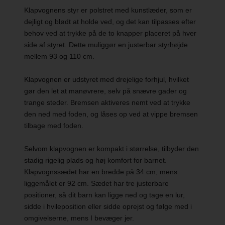
Klapvognens styr er polstret med kunstlæder, som er
dejligt og blødt at holde ved, og det kan tilpasses efter
behov ved at trykke på de to knapper placeret på hver
side af styret. Dette muliggør en justerbar styrhøjde
mellem 93 og 110 cm.
Klapvognen er udstyret med drejelige forhjul, hvilket
gør den let at manøvrere, selv på snævre gader og
trange steder. Bremsen aktiveres nemt ved at trykke
den ned med foden, og låses op ved at vippe bremsen
tilbage med foden.
Selvom klapvognen er kompakt i størrelse, tilbyder den
stadig rigelig plads og høj komfort for barnet.
Klapvognssædet har en bredde på 34 cm, mens
liggemålet er 92 cm. Sædet har tre justerbare
positioner, så dit barn kan ligge ned og tage en lur,
sidde i hvileposition eller sidde oprejst og følge med i
omgivelserne, mens I bevæger jer.