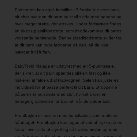
Fodstøtten kan også indstilles i 3 forskellige positioner,
alt efter hvordan dit barn helst vil sidde med benene og
hvor meget støtte, der ønskes. Under fodstøtten findes
en ekstra plastikfodstøtte, som imødekommer dit barns
voksende benlængde. Denne plastikfodstøtte er der for,
at dit barn kan hvile fødderne på den, så de ikke
hænger frit i luften.
BabyTrold Malaga er udstyret med en 5-punktssele,
der sikrer, at dit barn spændes sikkert fast og ikke
risikerer at falde ud af klapvognen. Selen kan justeres
individuelt for at passe perfekt til dit barn. Stropperne
på selen er polstrede med stof, hvilket sikrer en
behagelig oplevelse for barnet, når de sidder tæt.
Frontbøjlen er polstret med kunstlæder, som matcher
håndtaget. Frontbøjlen kan tages af ved at trykke på en
knap i hver side af styret og så trække bøjlen op mod
sig. Når den skal sættes på klapvognen igen, gøres det