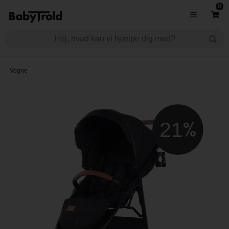
0
Vogne
21