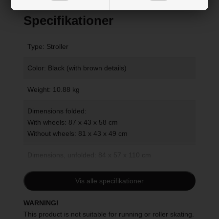
Specifikationer
Type: Stroller
Color: Black (with brown details)
Weight: 10.88 kg
Dimensions folded:
With wheels: 87 x 43 x 58 cm
Without wheels: 81 x 43 x 49 cm
Dimensions, unfolded: 84 x 57 x 110 cm
Lying dimensions: 92 cm
Vis alle specifikationer
Handlebar height: 93-110 cm
WARNING!
This product is not suitable for running or roller skating.