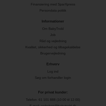
Finansiering med SparXpress
Persondata politik
Informationer
Om BabyTrold
Job
Råd og vejledning
Kvalitet, sikkerhed og tilbagekaldelse
Brugervejledning
Erhverv
Log ind
Søg om forhandler login
For privat kunder:
Telefon:
61 101 888
(10:00 til 12:00)
E-mail: webshop@babytrold.dk