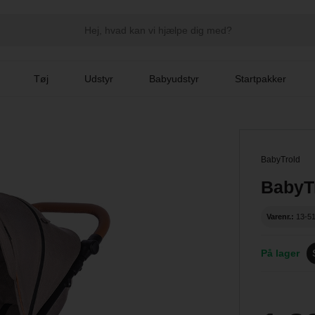
Tøj
Udstyr
Babyudstyr
Startpakker
BabyTrold
BabyT
Varenr.:
13-5
På lager