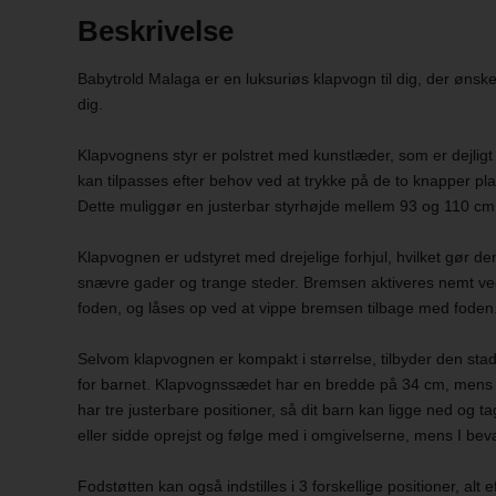
Beskrivelse
Babytrold Malaga er en luksuriøs klapvogn til dig, der ønske
dig.
Klapvognens styr er polstret med kunstlæder, som er dejligt 
kan tilpasses efter behov ved at trykke på de to knapper plac
Dette muliggør en justerbar styrhøjde mellem 93 og 110 cm
Klapvognen er udstyret med drejelige forhjul, hvilket gør de
snævre gader og trange steder. Bremsen aktiveres nemt ve
foden, og låses op ved at vippe bremsen tilbage med foden
Selvom klapvognen er kompakt i størrelse, tilbyder den stadi
for barnet. Klapvognssædet har en bredde på 34 cm, mens 
har tre justerbare positioner, så dit barn kan ligge ned og tag
eller sidde oprejst og følge med i omgivelserne, mens I bev
Fodstøtten kan også indstilles i 3 forskellige positioner, alt e