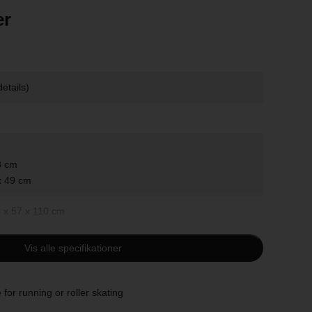
er
etails)
8 cm
x 49 cm
 x 57 x 110 cm
Vis alle specifikationer
0 cm
 for running or roller skating
nths to 3 years