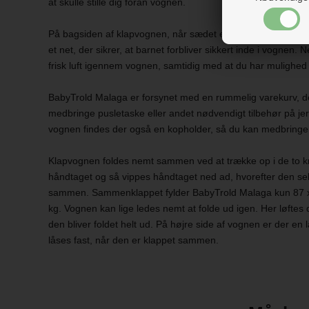
at skulle stille dig foran vognen.
På bagsiden af klapvognen, når sædet er lagt ned, er der 
et net, der sikrer, at barnet forbliver sikkert inde i vognen. N
frisk luft igennem vognen, samtidig med at du har mulighed fo
BabyTrold Malaga er forsynet med en rummelig varekurv, der 
medbringe pusletaske eller andet nødvendigt tilbehør på jer
vognen findes der også en kopholder, så du kan medbringe for
Klapvognen foldes nemt sammen ved at trække op i de to k
håndtaget og så vippes håndtaget ned ad, hvorefter den se
sammen. Sammenklappet fylder BabyTrold Malaga kun 87 x 
kg. Vognen kan lige ledes nemt at folde ud igen. Her løftes 
den bliver foldet helt ud. På højre side af vognen er der en
låses fast, når den er klappet sammen.