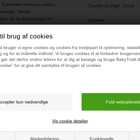
fodstøtten findes en ekstra
Country of origin: China
Tested maximum load up 
enlængde. Denne
den, så de ikke hænger frit i
Importer:
Approval/type: EN1888-
BabyTrold Aps
Koldsmindevej 5
il brug af cookies
Packaging: 45 x 22.5 x 7
r, at dit barn spændes sikkert
9240 Nibe
bruger vi egne cookies og cookies fra tredjepart til optimering, statisti
steres individuelt for at passe
www.babytrold.dk
 og for at målrette indhold. Vi bruger cookies til at forbedrer brugerve
f, hvilket sikrer en behagelig
 gør det derfor endnu lettere for at dig at besøge og bruge BabyTrold.d
Vejledning
velse" for at give dit samtykke til brugen af cookies.
aget. Frontbøjlen kan tages af
Brugermanual
bøjlen op mod sig. Når den skal
ned i skinnen og så klikke den
ået, og lynes lynlåsen op på
t at tilpasse beskyttelsen af
Vis cookie detaljer
praktisk vindue, som kan
 for at se ned til barnet uden
Markedsføring
Funktionelle