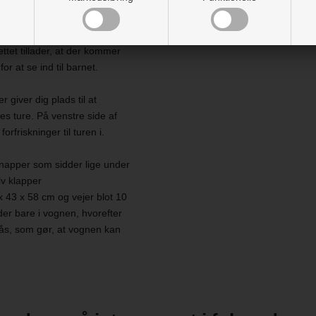
en åbning, som er udstyret med
ettet tillader, at der kommer
r at se ind til barnet.
giver dig plads til at
es ture. På venstre side af
friskninger til turen i.
napper som sidder lige under
lv klapper
43 x 58 cm og vejer blot 10
der bare i vognen, hvorefter
 lås, som gør, at vognen kan