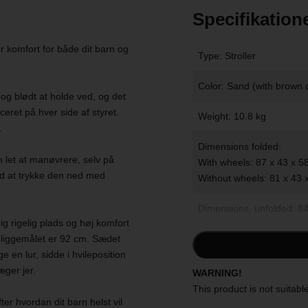
Specifikation
r komfort for både dit barn og
Type: Stroller
Color: Sand (with brown d
og blødt at holde ved, og det
eret på hver side af styret.
Weight: 10.8 kg
.
Dimensions folded:
n let at manøvrere, selv på
With wheels: 87 x 43 x 5
d at trykke den ned med
Without wheels: 81 x 43 
.
Dimensions, unfolded: 84
g rigelig plads og høj komfort
liggemålet er 92 cm. Sædet
Lying dimensions: 92 cm
e en lur, sidde i hvileposition
Handlebar height: 93-11
æger jer.
WARNING!
This product is not suitable
Recommended age: 6 mo
fter hvordan dit barn helst vil