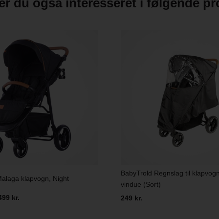
r du også interesseret i følgende p
BabyTrold Regnslag til klapvo
alaga klapvogn, Night
vindue (Sort)
499 kr.
249 kr.