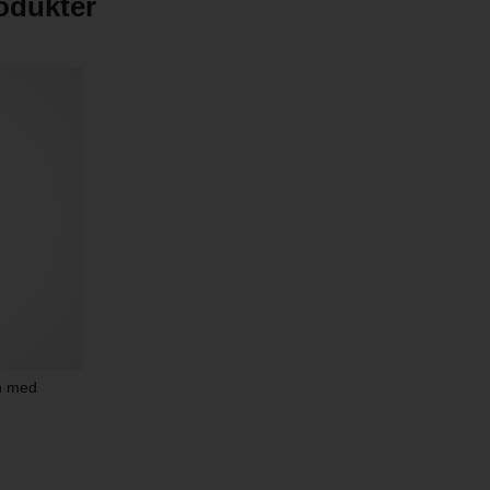
rodukter
gn med