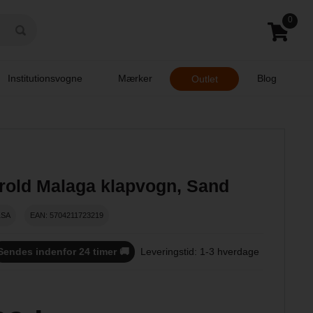
0
Institutionsvogne
Mærker
Blog
Outlet
rold Malaga klapvogn, Sand
1SA
EAN: 5704211723219
Sendes indenfor 24 timer 🚚
Leveringstid: 1-3 hverdage