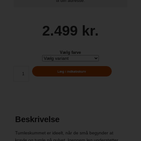
til din adresse.
2.499 kr.
Vælg farve
Beskrivelse
Tumleskummet er ideelt, når de små begynder at
kravle og tumle på gulvet. Igennem leg understøtter