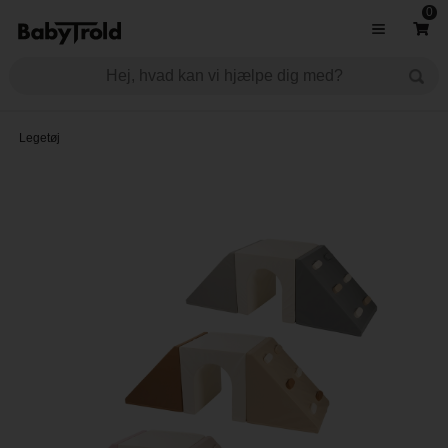
0
Legetøj