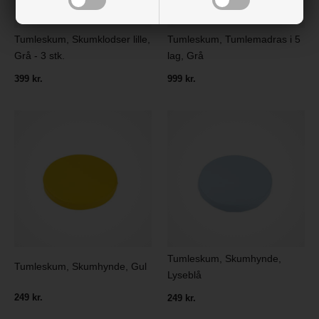
Tumleskum, Skumklodser lille,
Tumleskum, Tumlemadras i 5
Grå - 3 stk.
lag, Grå
399 kr.
999 kr.
Tumleskum, Skumhynde,
Tumleskum, Skumhynde, Gul
Lyseblå
249 kr.
249 kr.