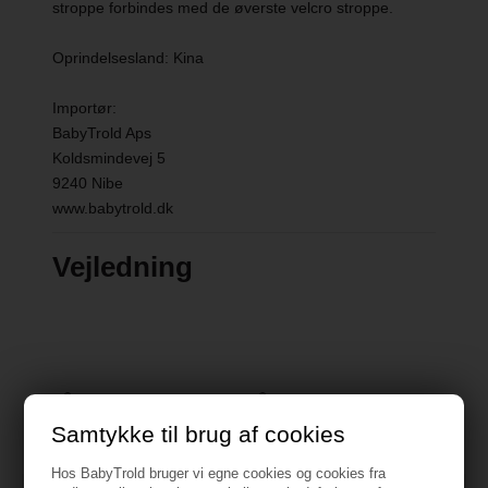
stroppe forbindes med de øverste velcro stroppe.
Oprindelsesland: Kina
Importør:
BabyTrold Aps
Koldsmindevej 5
9240 Nibe
www.babytrold.dk
Vejledning
Måske er du også interesseret i
følgende produkter
Samtykke til brug af cookies
Hos BabyTrold bruger vi egne cookies og cookies fra