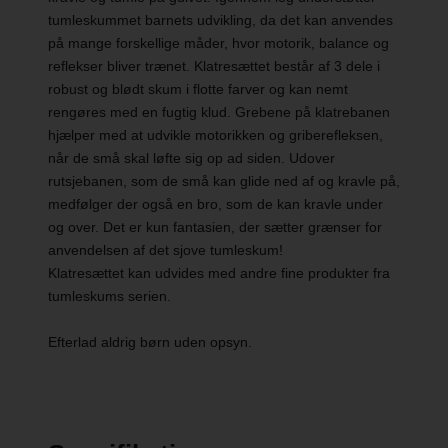
tumleskummet barnets udvikling, da det kan anvendes
på mange forskellige måder, hvor motorik, balance og
reflekser bliver trænet. Klatresættet består af 3 dele i
robust og blødt skum i flotte farver og kan nemt
rengøres med en fugtig klud. Grebene på klatrebanen
hjælper med at udvikle motorikken og griberefleksen,
når de små skal løfte sig op ad siden. Udover
rutsjebanen, som de små kan glide ned af og kravle på,
medfølger der også en bro, som de kan kravle under
og over. Det er kun fantasien, der sætter grænser for
anvendelsen af det sjove tumleskum!
Klatresættet kan udvides med andre fine produkter fra
tumleskums serien.
Efterlad aldrig børn uden opsyn.