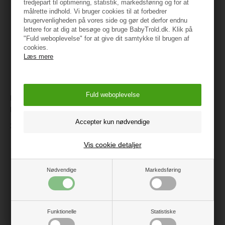
tredjepart til optimering, statistik, markedsføring og for at
målrette indhold. Vi bruger cookies til at forbedrer
brugervenligheden på vores side og gør det derfor endnu
lettere for at dig at besøge og bruge BabyTrold.dk. Klik på
"Fuld weboplevelse" for at give dit samtykke til brugen af
cookies.
Læs mere
BabyTrold Tumleskum,
Tumleskum, Skumklodser lille,
Regnbue
Lyseblå - 3 stk.
1.799 kr.
399 kr.
Vis cookie detaljer
Nødvendige
Markedsføring
Funktionelle
Statistiske