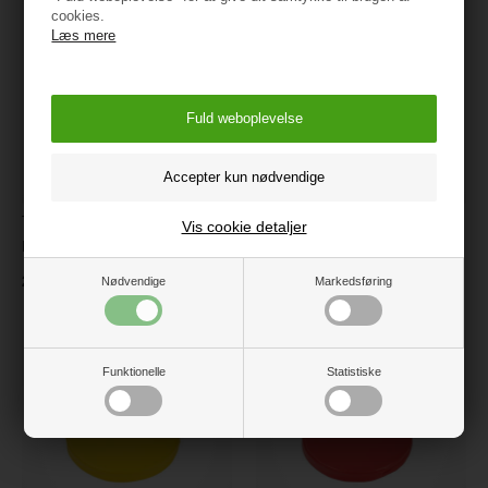
cookies.
Læs mere
Tumleskum, Skumhynde,
Tumleskum, Skumhynde,
Vis cookie detaljer
Lyseblå
Mørkeblå
249 kr.
249 kr.
Nødvendige
Markedsføring
Funktionelle
Statistiske