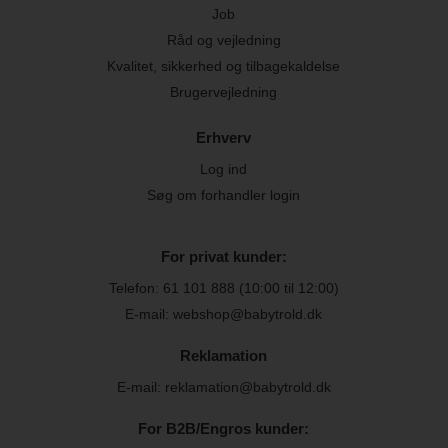
Job
Råd og vejledning
Kvalitet, sikkerhed og tilbagekaldelse
Brugervejledning
Erhverv
Log ind
Søg om forhandler login
For privat kunder:
Telefon:
61 101 888
(10:00 til 12:00)
E-mail: webshop@babytrold.dk
Reklamation
E-mail: reklamation@babytrold.dk
For B2B/Engros kunder: