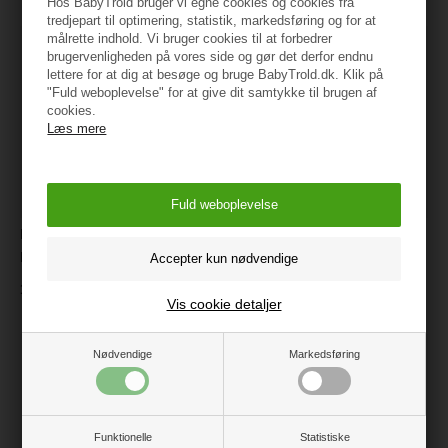
Hos BabyTrold bruger vi egne cookies og cookies fra
tredjepart til optimering, statistik, markedsføring og for at
målrette indhold. Vi bruger cookies til at forbedrer
brugervenligheden på vores side og gør det derfor endnu
lettere for at dig at besøge og bruge BabyTrold.dk. Klik på
"Fuld weboplevelse" for at give dit samtykke til brugen af
cookies.
Læs mere
Moulin Roty - Trærangle -
TRILLE Hippa Forlærred i
Løve
Sort
159 kr.
799 kr.
Vis cookie detaljer
Nødvendige
Markedsføring
Funktionelle
Statistiske