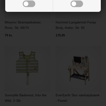
Minymo Strømpebukser,
Hummel Langærmet Fenja
Rose, Str. 68/74
Body, Antler, Str. 92
79 kr.
179,95
Sunnylife Badevest, Into the
EverEarth Stor værktøjsbænk
Wild, 2-3år
- Pastel