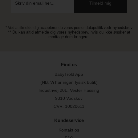
* Ved at tilmelde dig accepterer du vores persondatapolitik vedr. nyhedsbrev
** Du kan altid afmelde dig vores nyhedsbrev, hvis du ikke ønsker at
modtage dem længere.
Find os
BabyTrold ApS
(NB. Vi har ingen fysisk butik)
Industrivej 20E, Vester Hassing
9310 Vodskov
CVR: 10020611
Kundeservice
Kontakt os
FAQ