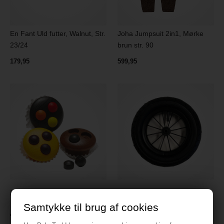
En Fant Uld futter, Walnut, Str.
Joha Jumpsuit 2in1, Mørke
23/24
brun str. 90
179,95
599,95
Erzi Muffins
Hjul 10" luft barnevogn
Samtykke til brug af cookies
49 kr.
299 kr.