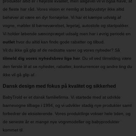
produkter altid er i højeste kvalitet, men alligevel vil vi også have, at
de fleste har råd. Vores vision er nemlig at babyudstyr ikke altid
behøver at være en dyr fornøjelse. Vi har et kæmpe udvalg af
vogne, møbler til børneværelset, legetøj, autostole og startpakker.
Vi holder løbende sæsonpræget udsalg men har i øvrig periode en
outlet
hvor du altid kan finde gode rabatter og tilbud.
Vil du ikke gå glip af de nedsatte varer og vores nyheder? Så
tilmeld dig vores nyhedsbrev lige her
. Du vil ved tilmelding være
den første til at se nyheder, rabatter, konkurrencer og andre ting du
ikke vil gå glip af.
Dansk design med fokus på kvalitet og sikkerhed
BabyTrold er et dansk familiefirma. Vi startede med at udvikle
barnevogne tilbage i 1994, og vi udvikler stadig nye produkter samt
forbedrer de eksisterende. Vores produktlinje vokser hele tiden, og
de seneste år er mange nye vognmodeller og babyprodukter
kommet til.