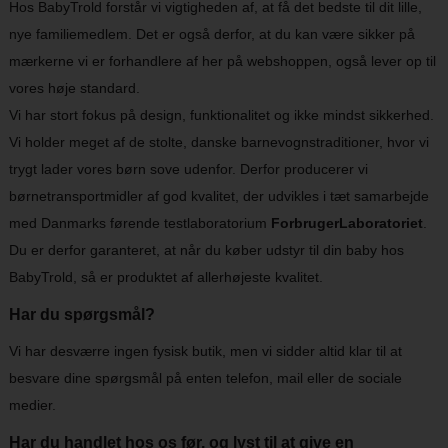
Hos BabyTrold forstår vi vigtigheden af, at få det bedste til dit lille,
nye familiemedlem. Det er også derfor, at du kan være sikker på
mærkerne vi er forhandlere af her på webshoppen, også lever op til
vores høje standard.
Vi har stort fokus på design, funktionalitet og ikke mindst sikkerhed.
Vi holder meget af de stolte, danske barnevognstraditioner, hvor vi
trygt lader vores børn sove udenfor. Derfor producerer vi
børnetransportmidler af god kvalitet, der udvikles i tæt samarbejde
med Danmarks førende testlaboratorium
ForbrugerLaboratoriet
.
Du er derfor garanteret, at når du køber udstyr til din baby hos
BabyTrold, så er produktet af allerhøjeste kvalitet.
Har du spørgsmål?
Vi har desværre ingen fysisk butik, men vi sidder altid klar til at
besvare dine spørgsmål på enten telefon, mail eller de sociale
medier.
Har du handlet hos os før, og lyst til at give en