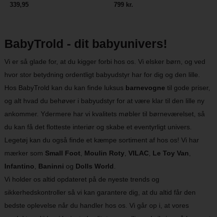
339,95
799 kr.
BabyTrold - dit babyunivers!
Vi er så glade for, at du kigger forbi hos os. Vi elsker børn, og ved
hvor stor betydning ordentligt babyudstyr har for dig og den lille.
Hos BabyTrold kan du kan finde luksus
barnevogne
til gode priser,
og alt hvad du behøver i babyudstyr for at være klar til den lille ny
ankommer. Ydermere har vi kvalitets møbler til børneværelset, så
du kan få det flotteste interiør og skabe et eventyrligt univers.
Legetøj kan du også finde et kæmpe sortiment af hos os! Vi har
mærker som
Small Foot
,
Moulin Roty
,
VILAC
,
Le Toy Van
,
Infantino
,
Baninni
og
Dolls World
.
Vi holder os altid opdateret på de nyeste trends og
sikkerhedskontroller så vi kan garantere dig, at du altid får den
bedste oplevelse når du handler hos os. Vi går op i, at vores