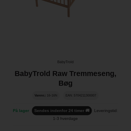
BabyTrold
BabyTrold Raw Tremmeseng,
Bøg
Varenr.:
16-16N
EAN: 5704211300007
På lager
Sendes indenfor 24 timer 🚚
Leveringstid:
1-3 hverdage