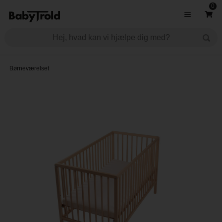
0
Børneværelset