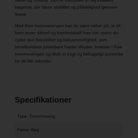
sikker og holdbar. Den er fremstillet af høj kvalitets
bøgetræ, der sikrer stabilitet og pålidelighed gennem
årene.
Med Raw tremmesengen kan du være sikker på, at dit
barn sover sikkert og komfortabelt hver nat, mens du
nyder den fleksibilitet og bekvemmelighed, som
lamelbundens justerbare højder tilbyder. Invester i Raw
tremmesengen og skab et trygt og behageligt sovemiljø
for dit lille vidunder.
Specifikationer
Type: Tremmeseng
Farve: Bøg