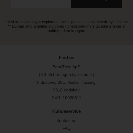
* Ved at tilmelde dig accepterer du vores persondatapolitik vedr. nyhedsbrev
** Du kan altid afmelde dig vores nyhedsbrev, hvis du ikke ønsker at
modtage dem længere.
Find os
BabyTrold ApS
(NB. Vi har ingen fysisk butik)
Industrivej 20E, Vester Hassing
9310 Vodskov
CVR: 10020611
Kundeservice
Kontakt os
FAQ