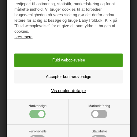
tredjepart til optimering, statistik, markedsføring og for at
eller mangler
målrette indhold. Vi bruger cookies til at forbedrer
Brug kun reservedele godkendt af BabyTrold
brugervenligheden på vores side og gør det derfor endnu
lettere for at dig at besøge og bruge BabyTrold.dk. Klik på
Efterlad/placer ikke noget i sengen, som kan give
"Fuld weboplevelse" for at give dit samtykke til brugen af
fodfæste eller udgøre en fare
cookies.
brug ikke mere end en madras i sengen
Læs mere
Når barnet kan sidde skal bunden være i nederste
position
Oprindelsesland: EU
Importør:
BabyTrold Aps
Vis cookie detaljer
Koldsmindevej 5
9240 Nibe
www.babytrold.dk
Nødvendige
Markedsføring
Vejledning
Funktionelle
Statistiske
Brugermanual