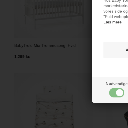
Hos BabyTrold 
markedsføring
vores side og
"Fuld webople
Læs mere
BabyTrold Mia Tremmeseng, Hvid
BabyTrold 
1.299 kr.
599 kr.
Nødvendige