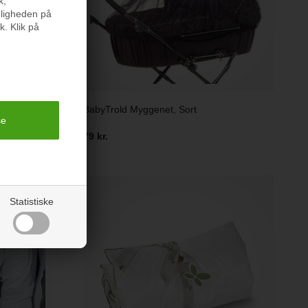
k,
nligheden på
k. Klik på
BabyTrold Myggenet, Sort
79 kr.
Statistiske