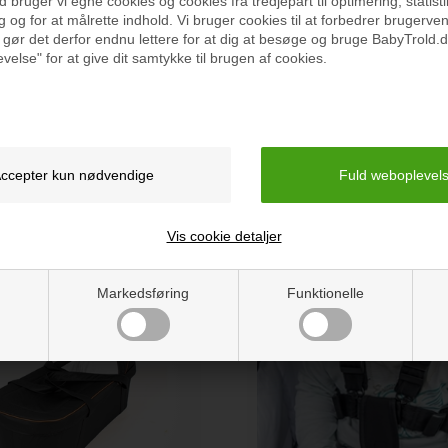
bruger vi egne cookies og cookies fra tredjepart til optimering, statisti
 og for at målrette indhold. Vi bruger cookies til at forbedrer brugerve
 gør det derfor endnu lettere for at dig at besøge og bruge BabyTrold.d
velse" for at give dit samtykke til brugen af cookies.
Madras Basic, 120x60x6 cm
BabyTrold Regnslag barnevogn
299 kr.
Vis cookie detaljer
Markedsføring
Funktionelle