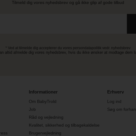
Tilmeld dig vores nyhedsbrev og gå ikke glip af gode tilbud
* Ved at tilmelde dig accepterer du vores persondatapolitik vedr. nyhedsbrev
an altid afmelde dig vores nyhedsbrev, hvis du ikke ønsker at modtage dem 
Informationer
Erhverv
Om BabyTrold
Log ind
Job
Søg om forhand
Råd og vejledning
Kvalitet, sikkerhed og tilbagekaldelse
ress
Brugervejledning