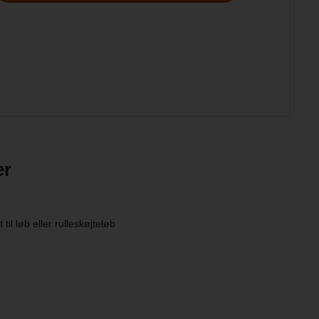
er
til løb eller rulleskøjteløb