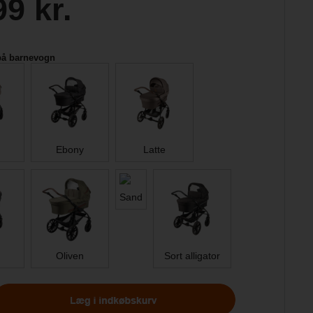
99 kr.
på barnevogn
Ebony
Latte
Sand
Oliven
Sort alligator