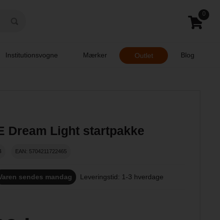
0
Institutionsvogne
Mærker
Blog
Outlet
 Dream Light startpakke
4
EAN: 5704211722465
Varen sendes mandag
Leveringstid: 1-3 hverdage