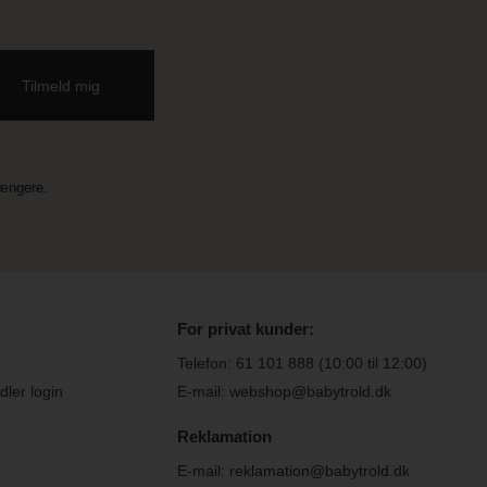
længere.
For privat kunder:
Telefon:
61 101 888
(10:00 til 12:00)
ler login
E-mail: webshop@babytrold.dk
Reklamation
E-mail: reklamation@babytrold.dk