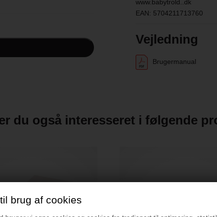
www.babytrold..dk
EAN: 5704211713760
Vejledning
Brugermanual
r du også interesseret i følgende p
il brug af cookies