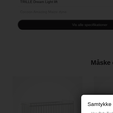
TRILLE Dream Light lift
Cocoon Amazing Maize dyne
Hippo babysengetøj 70x100 cm
Vis alle specifikationer
Madras til tremmeseng
BabyTrold barnevognssele
TRILLE Dream Light pusletaske
Måske e
Samtykke t