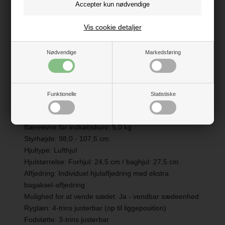
også med sædet på, uanset om det vender fremad
eller bagud.
Vis cookie detaljer
Nødvendige
Markedsføring
Specifikationer
Funktionelle
Statistiske
Aldersanbefaling: Fra fødslen og op til ca. 4 år
Maksimal vægt for barn: 22,0 kg
Bæreevne for indkøbskurv: 5,0 kg
Styrhøjde: 98,0 - 107,5 cm
Hjultype: Lufthjul
Hjulstørrelse: Forhjul: 24,5 cm / baghjul: 27,5 cm
Affjedring: Individuel hjulaffjedring med ekstra
bagaksel-affjedring
Mulighed for at vende sædet: Ja - vendbar sædeenhed
Ryglæn: 4-trins justerbar (op til liggeposition)
Fodstøtte: 3-trins justerbar