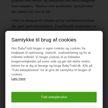
justeres efter behov, og autostolen kan nemt fastgøres
med adaptere. Tilbehør som pusletaske og kopholder
kan sættes på med ét klik.
Liften er designet til nyfødte og har ventilationsvinduer,
der giver god luftcirkulation. CozyCloud®-madrassen er
ergonomisk og støtter barnets hoved. Liften kan foldes
sammen og opbevares nemt i bilen. En lille lomme
Samtykke til brug af cookies
giver plads til flasker og småting.
Hos BabyTrold bruger vi egne cookies og cookies fra
Når barnet bliver større, kan liften skiftes ud med et
tredjepart til optimering, statistik, markedsføring og for at
målrette indhold. Vi bruger cookies til at forbedrer
justerbart sæde. Sædet har fire positioner, og ryglænet
brugervenligheden på vores side og gør det derfor endnu
har ventilation, der giver en behagelig temperatur.
lettere for at dig at besøge og bruge BabyTrold.dk. Klik på
Kalechen har UV-beskyttelse og en solskygge, som kan
"Fuld weboplevelse" for at give dit samtykke til brugen af
foldes ud for ekstra skygge.
cookies.
Læs mere
Barnet sikres med det praktiske HappyBelt® 5-punkts
sele-system. Selen har en magnetisk lukning og bløde
skulderstropper, der gør det let at sætte barnet i.
Salsa 5 Air kan foldes sammen til en kompakt størrelse,