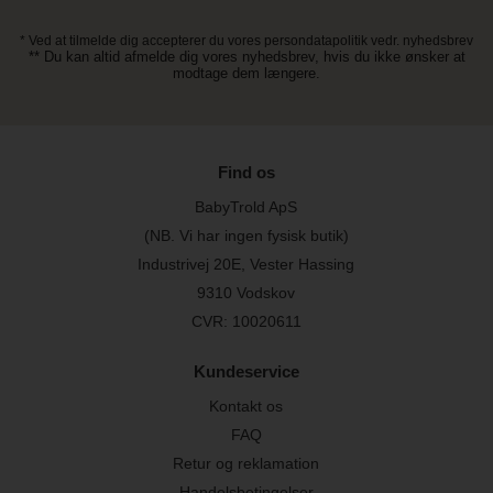
* Ved at tilmelde dig accepterer du vores persondatapolitik vedr. nyhedsbrev
** Du kan altid afmelde dig vores nyhedsbrev, hvis du ikke ønsker at
modtage dem længere.
Find os
BabyTrold ApS
(NB. Vi har ingen fysisk butik)
Industrivej 20E, Vester Hassing
9310 Vodskov
CVR: 10020611
Kundeservice
Kontakt os
FAQ
Retur og reklamation
Handelsbetingelser