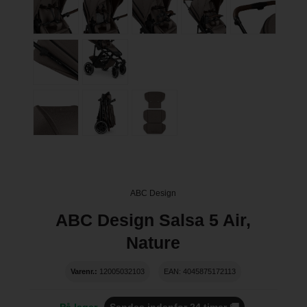
ABC Design
ABC Design Salsa 5 Air,
Nature
Varenr.:
12005032103
EAN: 4045875172113
På lager
Sendes indenfor 24 timer 🚚