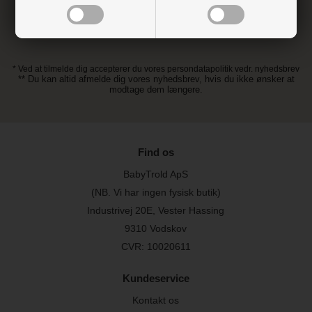
* Ved at tilmelde dig accepterer du vores persondatapolitik vedr. nyhedsbrev
** Du kan altid afmelde dig vores nyhedsbrev, hvis du ikke ønsker at
modtage dem længere.
Find os
BabyTrold ApS
(NB. Vi har ingen fysisk butik)
Industrivej 20E, Vester Hassing
9310 Vodskov
CVR: 10020611
Kundeservice
Kontakt os