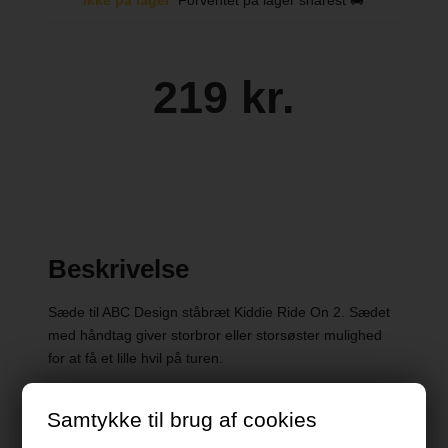
219 kr.
Beskrivelse
Sæde til ABC Design ståbræt Kiddie Ride On 2. Sædet
med håndtag giver storbror eller storsøster mulighed
for at få et lille hvil på turen.
Samtykke til brug af cookies