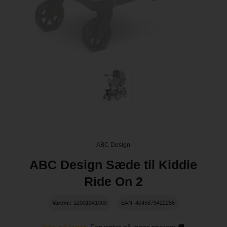
ABC Design
ABC Design Sæde til Kiddie
Ride On 2
Varenr.:
12001941000
EAN: 4045875422256
Ikke på lager
Forventet på lager snarest 🚚