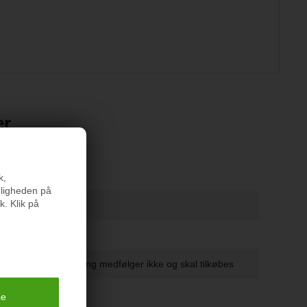
er
k,
nligheden på
k. Klik på
art lagen
rbund samt ophæng medfølger ikke og skal tilkøbes