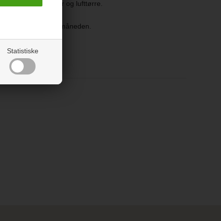
 ved max 30 grader og lufttørre.
endørs en gang om måneden.
Statistiske