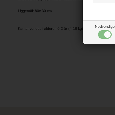
Liggemål: 80x 30 cm
Nødvendige
Kan anvendes i alderen 0-2 år (4-16 kg).