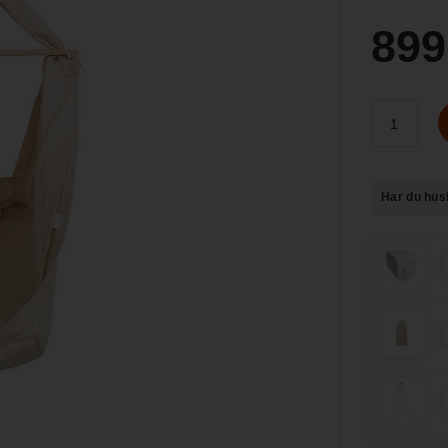
899
Har du hus