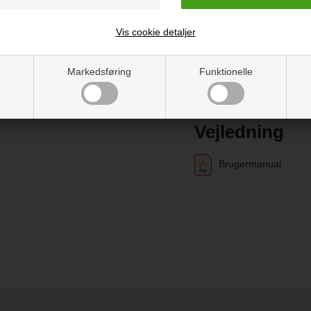
Vugge kan vaskes i hånden
Vis cookie detaljer
Luft gerne madrassen ud
Markedsføring
Funktionelle
Vejledning
Brugermanual