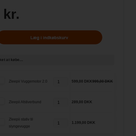
 kr.
ket at købe…
Zleepii Vuggemotor 2.0
599,00 DKK
999,00 DKK
Zleepii Afstiverbund
289,00 DKK
Zleepii stativ til
1.199,00 DKK
slyngevugge