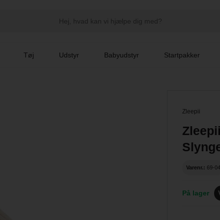
Tøj
Udstyr
Babyudstyr
Startpakker
Zleepii
Zleep
Slyng
Varenr.:
69-0
På lager