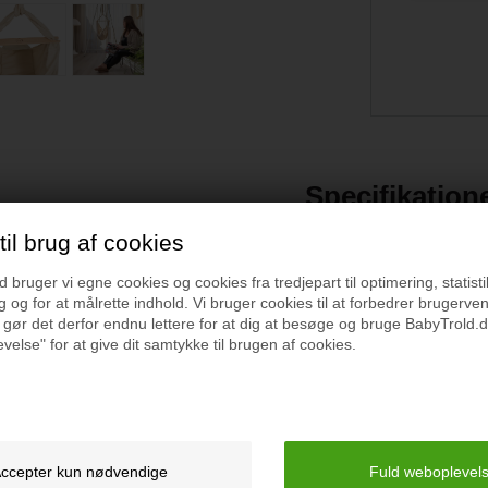
Specifikation
il brug af cookies
Medfølger:
vugge fra Zleepii.
Slyngevugge
bruger vi egne cookies og cookies fra tredjepart til optimering, statisti
 og for at målrette indhold. Vi bruger cookies til at forbedrer brugerve
attesøvn, hvis dit barn har
 gør det derfor endnu lettere for at dig at besøge og bruge BabyTrold.d
Fjeder
en naturlig måde, ved at rokke
velse" for at give dit samtykke til brugen af cookies.
or på den måde at fordele
Kapokmadrads med vaskb
laster noget af presset på
MEDFØLGER IKKE: Afstive
Vaskeanvisning
 udgør at slyngevuggen er
g.