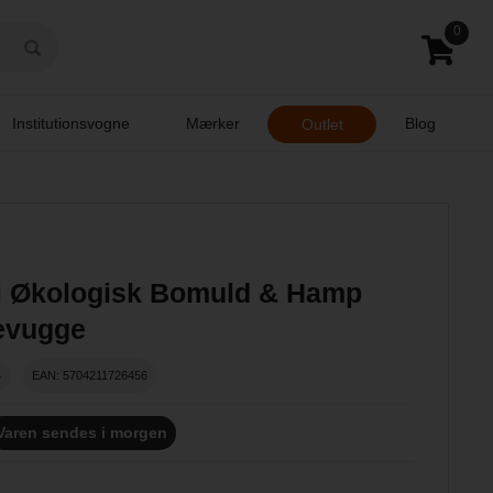
0
Institutionsvogne
Mærker
Blog
Outlet
ii Økologisk Bomuld & Hamp
evugge
4
EAN: 5704211726456
Varen sendes i morgen