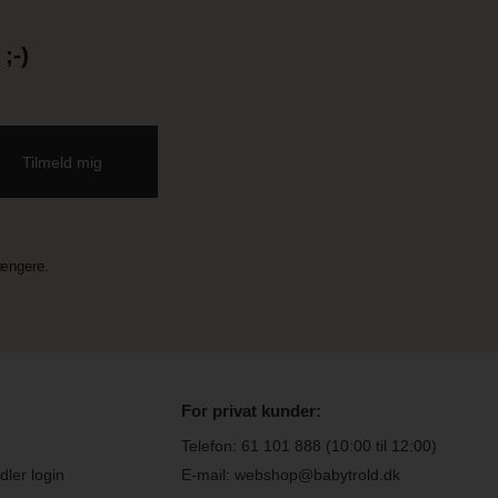
;-)
længere.
For privat kunder:
Telefon:
61 101 888
(10:00 til 12:00)
ler login
E-mail: webshop@babytrold.dk