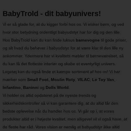
BabyTrold - dit babyunivers!
Vi er så glade for, at du kigger forbi hos os. Vi elsker børn, og ved
hvor stor betydning ordentligt babyudstyr har for dig og den lille.
Hos BabyTrold kan du kan finde luksus
barnevogne
til gode priser,
og alt hvad du behøver i babyudstyr for at være klar til den lille ny
ankommer. Ydermere har vi kvalitets møbler til børneværelset, så
du kan få det flotteste interiør og skabe et eventyrligt univers.
Legetøj kan du også finde et kæmpe sortiment af hos os! Vi har
mærker som
Small Foot
,
Moulin Roty
,
VILAC
,
Le Toy Van
,
Infantino
,
Baninni
og
Dolls World
.
Vi holder os altid opdateret på de nyeste trends og
sikkerhedskontroller så vi kan garantere dig, at du altid får den
bedste oplevelse når du handler hos os. Vi går op i, at vores
produkter altid er i højeste kvalitet, men alligevel vil vi også have, at
de fleste har råd. Vores vision er nemlig at babyudstyr ikke altid