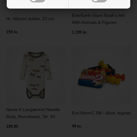
EverEarth Giant Noah's Ark
Hr. Nilsson dukke, 23 cm
With Animals & Figures
159 kr.
1.199 kr.
Name It Langærmet Needle
Erzi Nimm2 Slik i dåse, legetøj
Body, Moonbeam, Str. 50
49 kr.
199,95