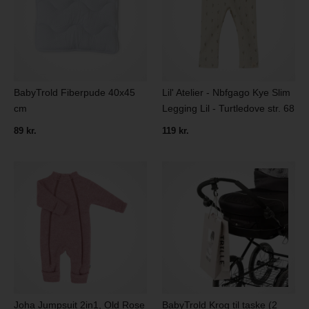
BabyTrold Fiberpude 40x45
Lil' Atelier - Nbfgago Kye Slim
cm
Legging Lil - Turtledove str. 68
89 kr.
119 kr.
Joha Jumpsuit 2in1, Old Rose
BabyTrold Krog til taske (2