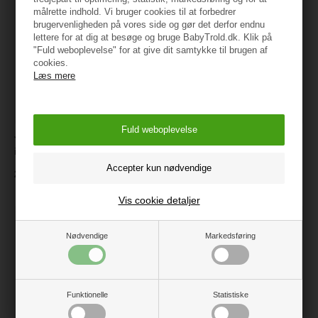
målrette indhold. Vi bruger cookies til at forbedrer
brugervenligheden på vores side og gør det derfor endnu
lettere for at dig at besøge og bruge BabyTrold.dk. Klik på
"Fuld weboplevelse" for at give dit samtykke til brugen af
cookies.
Læs mere
JaBaDaBaDo Fødselsdagstog
Name It Salli Shorts med
i Blå
hjerter, Str. 86
279 kr.
199 kr.
Vis cookie detaljer
Nødvendige
Markedsføring
Funktionelle
Statistiske