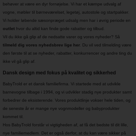
behøver at være en dyr fornøjelse. Vi har et kæmpe udvalg af
vogne, møbler til børneværelset, legetøj, autostole og startpakker.
Vi holder løbende sæsonpræget udsalg men har i øvrig periode en
outlet
hvor du altid kan finde gode rabatter og tilbud.
Vil du ikke gå glip af de nedsatte varer og vores nyheder? Så
tilmeld dig vores nyhedsbrev lige her
. Du vil ved tilmelding være
den første til at se nyheder, rabatter, konkurrencer og andre ting du
ikke vil gå glip af.
Dansk design med fokus på kvalitet og sikkerhed
BabyTrold er et dansk familiefirma. Vi startede med at udvikle
barnevogne tilbage i 1994, og vi udvikler stadig nye produkter samt
forbedrer de eksisterende. Vores produktlinje vokser hele tiden, og
de seneste år er mange nye vognmodeller og babyprodukter
kommet til.
Hos BabyTrold forstår vi vigtigheden af, at få det bedste til dit lille,
nye familiemedlem. Det er også derfor, at du kan være sikker på