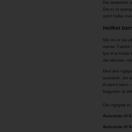
Det æstetiske u
Det er et spør
samt hvilke ove
Hvilket bar
Når du er på udk
mente. Faktisk f
lyst til at hold
det sikreste, når
Med den rigtige 
autostole, der 
til større børn
begynder at stik
Det vigtigste er
Autostole til 
Autostole til 