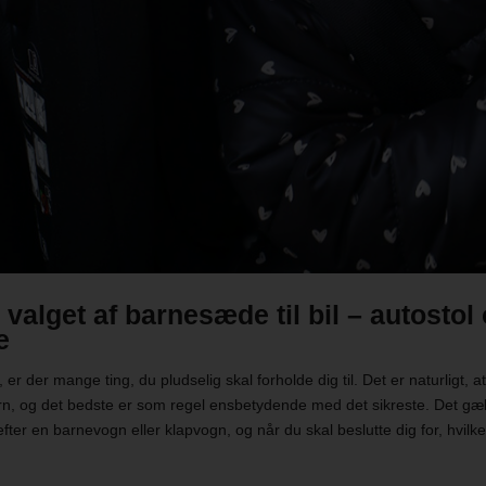
l valget af barnesæde til bil – autostol
e
 er der mange ting, du pludselig skal forholde dig til. Det er naturligt, 
barn, og det bedste er som regel ensbetydende med det sikreste. Det gæ
fter en barnevogn eller klapvogn, og når du skal beslutte dig for, hvilke
.