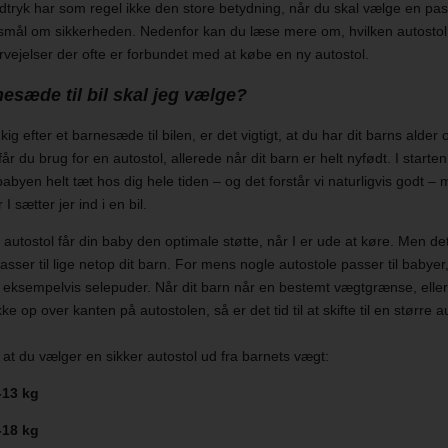
dtryk har som regel ikke den store betydning, når du skal vælge en pa
gsmål om sikkerheden. Nedenfor kan du læse mere om, hvilken autostol
rvejelser der ofte er forbundet med at købe en ny autostol.
nesæde til bil skal jeg vælge?
ig efter et barnesæde til bilen, er det vigtigt, at du har dit barns alder
år du brug for en autostol, allerede når dit barn er helt nyfødt. I start
e babyen helt tæt hos dig hele tiden – og det forstår vi naturligvis godt –
 I sætter jer ind i en bil.
autostol får din baby den optimale støtte, når I er ude at køre. Men det
passer til lige netop dit barn. For mens nogle autostole passer til babye
 – eksempelvis selepuder. Når dit barn når en bestemt vægtgrænse, elle
ke op over kanten på autostolen, så er det tid til at skifte til en større a
, at du vælger en sikker autostol ud fra barnets vægt:
0-13 kg
9-18 kg