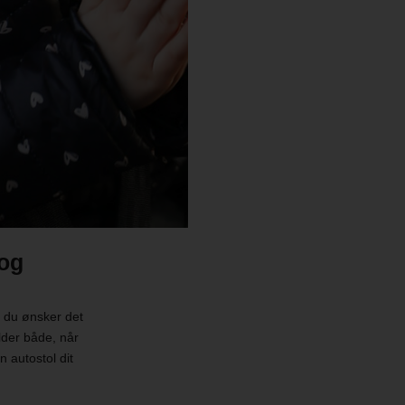
 og
at du ønsker det
lder både, når
n autostol dit