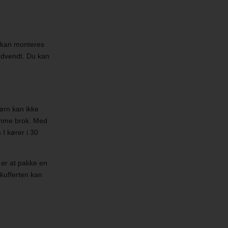
r kan monteres
gudvendt. Du kan
ørn kan ikke
komme brok. Med
I kører i 30
 er at pakke en
 kufferten kan