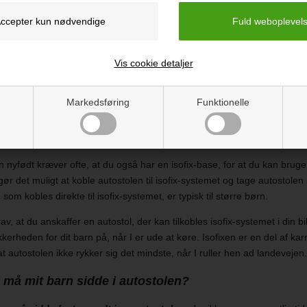
le er altså at beholde bagudvendte autostole, indtil dit barn ikke længer
Vis cookie detaljer
ostol med isofix – det er den sikreste løsning
e forskellige autostole på markedet. Hvis du allerede har undersøgt m
Markedsføring
Funktionelle
t på begrebet
isofix
. Isofix er to beslag, der sidder mellem sæderne i b
ændes fast til. Siden år 2000 har det været standard i alle nye biler, så
der også er isofix i din nuværende bil.
en nyfødt kræver ofte, at du også har en isofix-base, for at du kan bruge
 gør det muligt at koble autostolen til isofix-systemet og tage autostole
, som kobles direkte til isofix-systemet, er typisk til større børn.
rav, at du anskaffer en autostol, der kan tilkobles isofix-systemet i din b
erheden for dit barn på, når I er ude at køre. Isofixen er en del af karr
, at autostolen ikke rykker sig det mindste, når I ruller hen ad landevejen
må mit barn sidde i autostolen?