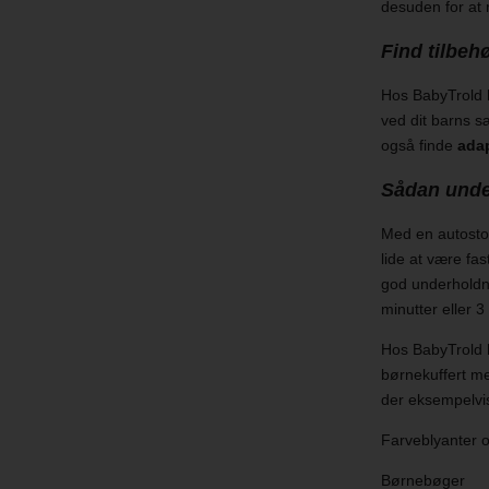
desuden for at 
Find tilbehø
Hos BabyTrold 
ved dit barns s
også finde
ada
Sådan under
Med en autostol
lide at være fa
god underholdni
minutter eller 3
Hos BabyTrold h
børnekuffert med
der eksempelvi
Farveblyanter o
Børnebøger