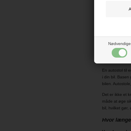
Det mest optima
ben og fødder.
Vælg en aut
Der findes mang
Nødvendige
du sikkert stød
autostol kan sp
sandsynligt, at 
En autostol til 
i din bil. Basen
bilen. Autostole
Det er ikke et k
måde at øge sikk
bil, hvilket gør
Hvor længe 