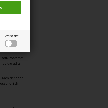
e har plads til
ulighederne, er
Statistiske
ilen, og som din
 det er meget
 isofix-systemet
n med dig ud af
il. Men det er en
osseriet i din
.