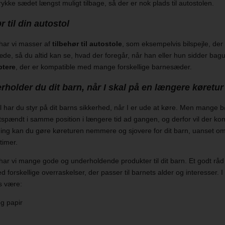
rykke sædet længst muligt tilbage, så der er nok plads til autostolen.
r til din autostol
har vi masser af
tilbehør til autostole
, som eksempelvis bilspejle, de
æde, så du altid kan se, hvad der foregår, når han eller hun sidder ba
ptere
, der er kompatible med mange forskellige barnesæder.
holder du dit barn, når I skal på en længere køretur
 har du styr på dit barns sikkerhed, når I er ude at køre. Men mange b
stspændt i samme position i længere tid ad gangen, og derfor vil der 
ng kan du gøre køreturen nemmere og sjovere for dit barn, uanset om 
 timer.
ar vi mange gode og underholdende produkter til dit barn. Et godt råd
 forskellige overraskelser, der passer til barnets alder og interesser. I
s være:
g papir