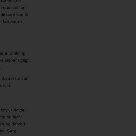
dsramme for.
 autostol for
dit barn kan få
ere kørestræk
ler er omkring
e sidder rigtigt
n.
 da det fortsat
orrekt.
dstyr, udover
har en aktiv
len og derved
det. Sørg