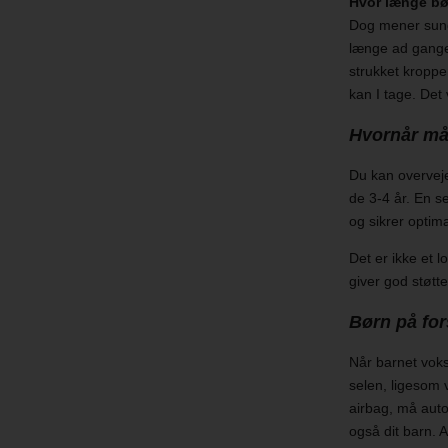
Hvor længe bø
Dog mener sundh
længe ad gangen
strukket kroppen
kan I tage. Det 
Hvornår må
Du kan overveje
de 3-4 år. En s
og sikrer optim
Det er ikke et 
giver god støtt
Børn på fo
Når barnet vok
selen, ligesom 
airbag, må aut
også dit barn. 