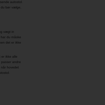
ssende autostol.
 du bør vælge,
 og vægt in
en har du måske
 men det er ikke
 er ikke alle
r, passer andre
r når hovedet
utostol.