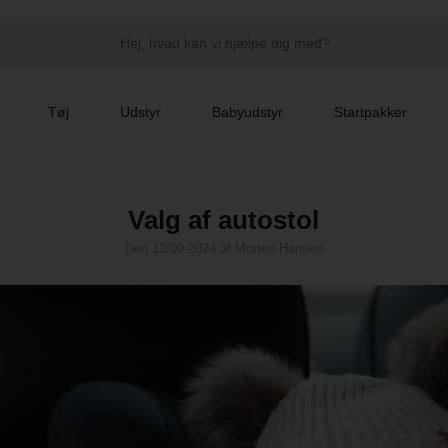
Tøj
Udstyr
Babyudstyr
Startpakker
Valg af autostol
Den
12/09-2024
af
Morten Hansen