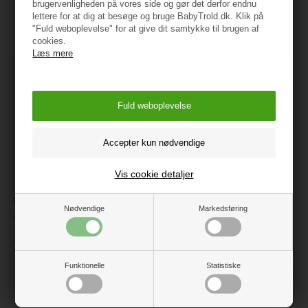
brugervenligheden på vores side og gør det derfor endnu
Måske er du også interesseret i
lettere for at dig at besøge og bruge BabyTrold.dk. Klik på
følgende produkter
"Fuld weboplevelse" for at give dit samtykke til brugen af
cookies.
Læs mere
Vis cookie detaljer
BabyTrold Tumlehjørne i
Tumleskum, Skumhynde, Rød
Nødvendige
Markedsføring
skum, lysgrå/lysblå
249 kr.
1.299 kr.
Funktionelle
Statistiske