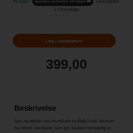
På lager
Sendes indenfor 24 timer 🚚
Leveringstid:
1-3 hverdage
Beskrivelse
Sjov og lækker rød skumklods fra BabyTrold. Klodsen
har bløde overflader, som gør klodsen behagelig at