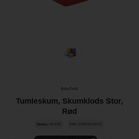
BabyTrold
Tumleskum, Skumklods Stor,
Rød
Varenr.:
18-51R
EAN: 5704211719731