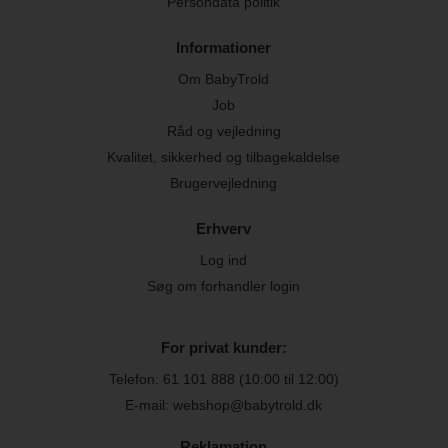
Persondata politik
Informationer
Om BabyTrold
Job
Råd og vejledning
Kvalitet, sikkerhed og tilbagekaldelse
Brugervejledning
Erhverv
Log ind
Søg om forhandler login
For privat kunder:
Telefon:
61 101 888
(10:00 til 12:00)
E-mail: webshop@babytrold.dk
Reklamation