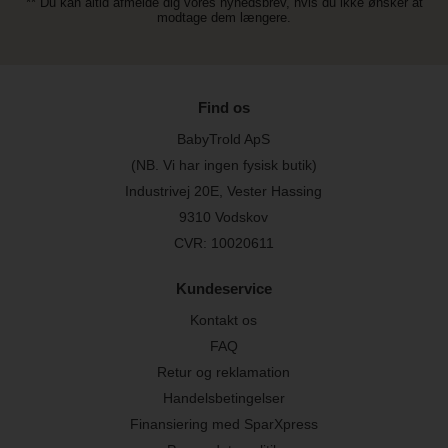
** Du kan altid afmelde dig vores nyhedsbrev, hvis du ikke ønsker at
modtage dem længere.
Find os
BabyTrold ApS
(NB. Vi har ingen fysisk butik)
Industrivej 20E, Vester Hassing
9310 Vodskov
CVR: 10020611
Kundeservice
Kontakt os
FAQ
Retur og reklamation
Handelsbetingelser
Finansiering med SparXpress