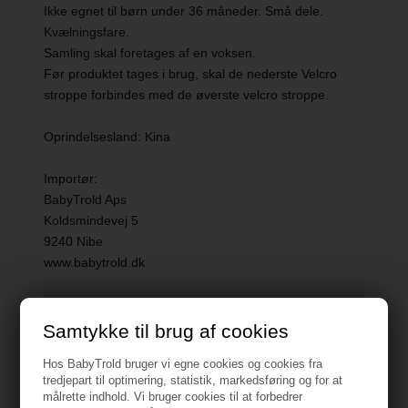
Ikke egnet til børn under 36 måneder. Små dele.
Kvælningsfare.
Samling skal foretages af en voksen.
Før produktet tages i brug, skal de nederste Velcro
stroppe forbindes med de øverste velcro stroppe.
Oprindelsesland: Kina
Importør:
BabyTrold Aps
Koldsmindevej 5
9240 Nibe
www.babytrold.dk
Vejledning
Samtykke til brug af cookies
Hos BabyTrold bruger vi egne cookies og cookies fra
tredjepart til optimering, statistik, markedsføring og for at
målrette indhold. Vi bruger cookies til at forbedrer