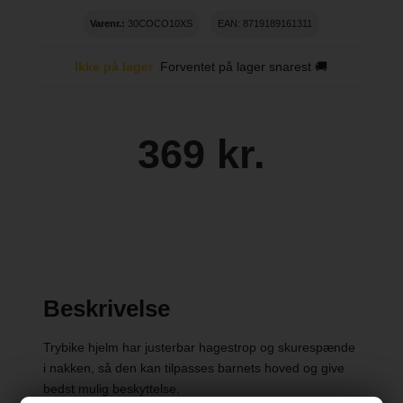
Varenr.:
30COCO10XS
EAN: 8719189161311
Ikke på lager
Forventet på lager snarest 🚚
369 kr.
Beskrivelse
Trybike hjelm har justerbar hagestrop og skurespænde
i nakken, så den kan tilpasses barnets hoved og give
bedst mulig beskyttelse.