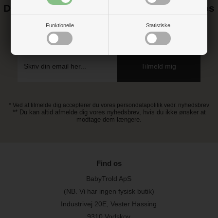
Det kan blive endnu billigere at handle hos
os! ;-)
Funktionelle
Statistiske
Tilmeld dig vores nyhedsbrev og gå ikke glip af gode tilbud
* Ved at tilmelde dig accepterer du vores persondatapolitik vedr. nyhedsbrev
** Du kan altid afmelde dig vores nyhedsbrev, hvis du ikke ønsker at
modtage dem længere.
Find os
BabyTrold ApS
(NB. Vi har ingen fysisk butik)
Industrivej 20E, Vester Hassing
9310 Vodskov