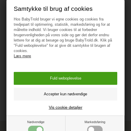
Samtykke til brug af cookies
Hos BabyTrold bruger vi egne cookies og cookies fra
tredjepart til optimering, statistik, markedsføring og for at
Specifikationer
målrette indhold. Vi bruger cookies til at forbedrer
brugervenligheden på vores side og gør det derfor endnu
lettere for at dig at besøge og bruge BabyTrold.dk. Klik på
CE-mærket
"Fuld weboplevelse" for at give dit samtykke til brugen af
cookies.
Læs mere
Materiale: ABS-plast og skumpolstring
Vejledning
Vis cookie detaljer
Nødvendige
Markedsføring