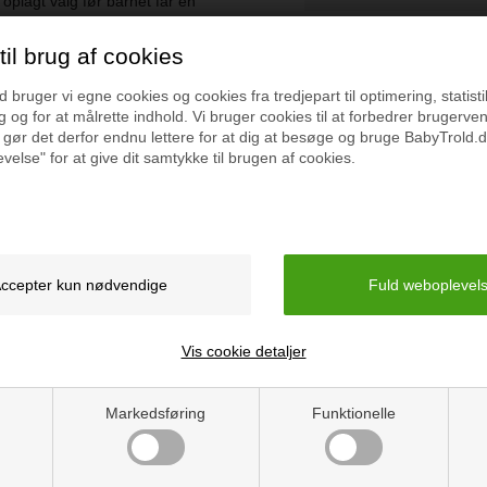
t oplagt valg før barnet får en
r der er en god fart på cyklen
CE-mærket
edfølger klistermærker
il brug af cookies
k cyklen skal have. Selvom
bruger vi egne cookies og cookies fra tredjepart til optimering, statisti
Vejledning
en bliver opbevaret indenfor,
 og for at målrette indhold. Vi bruger cookies til at forbedrer brugerve
 gør det derfor endnu lettere for at dig at besøge og bruge BabyTrold.d
velse" for at give dit samtykke til brugen af cookies.
 den tohjulede cykel om ved
un været på markedet i ganske
18.
r du også interesseret i følgende p
Vis cookie detaljer
Markedsføring
Funktionelle