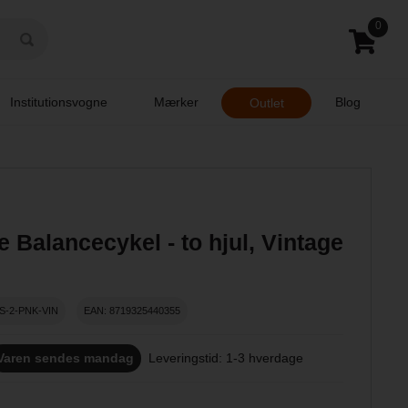
0
Institutionsvogne
Mærker
Blog
Outlet
e Balancecykel - to hjul, Vintage
S-2-PNK-VIN
EAN: 8719325440355
Varen sendes mandag
Leveringstid: 1-3 hverdage