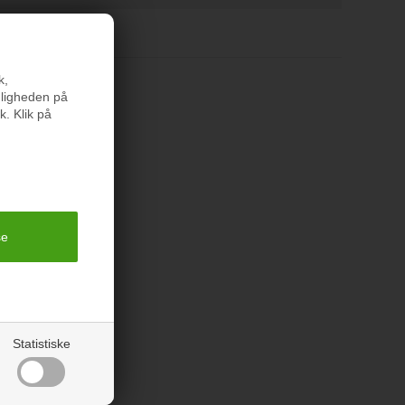
k,
nligheden på
k. Klik på
rodukter
Statistiske