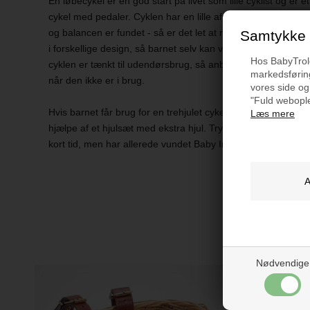
En løbecykel er en god start på livet som lille cyklist og er e
cykel med pedaler. Cyklen har en lille afsats til fødderne, nå
og balancen er fundet - så er det let at ræse afsted. Der m
Samtykke t
i forskellige design, så barnet selv kan vælge, hvilket udtry
Hos BabyTrold 
cyklen er tænkt til udendørsbrug, så anbefaler Trybike, at d
markedsføring
når den ikke er i brug.
vores side og
"Fuld webople
Hvis barnet får brug for en trehjulet cykel er det let at lave
Læs mere
hjælpe af et hjulsæt med ekstra hjul. Trybike i metal har k
kort tid, men har allerede vundet Baby Innovation Award 20
Måske e
Nødvendige