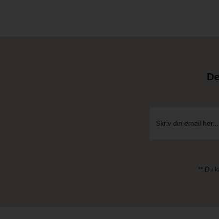
De
** Du k