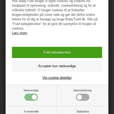
Hos BabyTrold bruger vi egne cookies og cookies fra
tredjepart til optimering, statistik, markedsføring og for at
målrette indhold. Vi bruger cookies til at forbedrer
brugervenligheden på vores side og gør det derfor endnu
lettere for at dig at besøge og bruge BabyTrold.dk. Klik på
"Fuld weboplevelse" for at give dit samtykke til brugen af
cookies.
Læs mere
BabyTrold Jerseylagen
Markland Pure Musselin
50x110 cm - tvillingevogn,
Junior sengetøj 100x140, Grå
Hvid
379 kr.
149 kr.
119 kr.
Vis cookie detaljer
Nødvendige
Markedsføring
Funktionelle
Statistiske