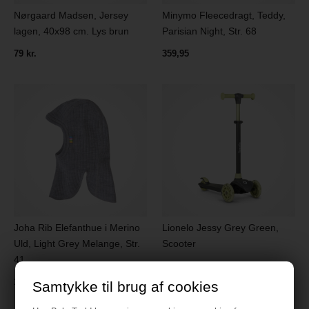
Nørgaard Madsen, Jersey
Minymo Fleecedragt, Teddy,
lagen, 40x98 cm. Lys brun
Parisian Night, Str. 68
79 kr.
359,95
Joha Rib Elefanthue i Merino
Lionelo Jessy Grey Green,
Uld, Light Grey Melange, Str.
Scooter
41
299 kr.
139,95
Samtykke til brug af cookies