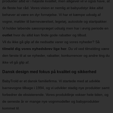
produkter altid er i højeste kvalitet, men alligevel vil vi også have, at
de fleste har råd. Vores vision er nemlig at babyudstyr ikke altid
behøver at være en dyr fornøjelse. Vi har et kæmpe udvalg af
vogne, møbler til børneværelset, legetøj, autostole og startpakker.
Vi holder løbende sæsonpræget udsalg men har i øvrig periode en
outlet
hvor du altid kan finde gode rabatter og tilbud.
Vil du ikke gå glip af de nedsatte varer og vores nyheder? Så
tilmeld dig vores nyhedsbrev lige her
. Du vil ved tilmelding være
den første til at se nyheder, rabatter, konkurrencer og andre ting du
ikke vil gå glip af.
Dansk design med fokus på kvalitet og sikkerhed
BabyTrold er et dansk familiefirma. Vi startede med at udvikle
barnevogne tilbage i 1994, og vi udvikler stadig nye produkter samt
forbedrer de eksisterende. Vores produktlinje vokser hele tiden, og
de seneste år er mange nye vognmodeller og babyprodukter
kommet til.