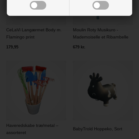
CeLaVi Langærmet Body m.
Moulin Roty Musikuro -
Flamingo print
Mademoiselle et Ribambelle
179,95
679 kr.
Haveredskabe træ/metal –
BabyTrold Hoppeko, Sort
assorteret