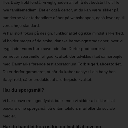
Hos BabyTrold forstår vi vigtigheden af, at få det bedste til dit lille,
nye familiemedlem. Det er også derfor, at du kan være sikker på
mærkerne vi er forhandlere af her på webshoppen, også lever op til
vores høje standard.
Vi har stort fokus på design, funktionalitet og ikke mindst sikkerhed.
Vi holder meget af de stolte, danske barnevognstraditioner, hvor vi
trygt lader vores børn sove udenfor. Derfor producerer vi
børnetransportmidler af god kvalitet, der udvikles i tæt samarbejde
med Danmarks førende testlaboratorium
ForbrugerLaboratoriet
.
Du er derfor garanteret, at når du køber udstyr til din baby hos
BabyTrold, så er produktet af allerhøjeste kvalitet.
Har du spørgsmål?
Vi har desværre ingen fysisk butik, men vi sidder altid klar til at
besvare dine spørgsmål på enten telefon, mail eller de sociale
medier.
Har du handlet hos os før, og lyst til at give en