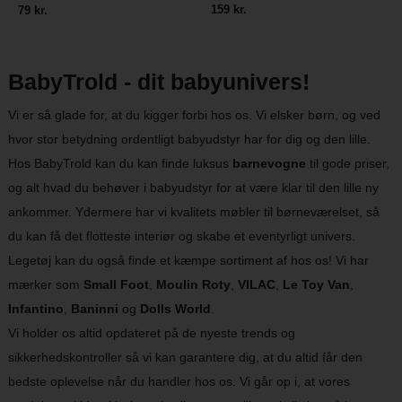
159 kr.
79 kr.
BabyTrold - dit babyunivers!
Vi er så glade for, at du kigger forbi hos os. Vi elsker børn, og ved
hvor stor betydning ordentligt babyudstyr har for dig og den lille.
Hos BabyTrold kan du kan finde luksus
barnevogne
til gode priser,
og alt hvad du behøver i babyudstyr for at være klar til den lille ny
ankommer. Ydermere har vi kvalitets møbler til børneværelset, så
du kan få det flotteste interiør og skabe et eventyrligt univers.
Legetøj kan du også finde et kæmpe sortiment af hos os! Vi har
mærker som
Small Foot
,
Moulin Roty
,
VILAC
,
Le Toy Van
,
Infantino
,
Baninni
og
Dolls World
.
Vi holder os altid opdateret på de nyeste trends og
sikkerhedskontroller så vi kan garantere dig, at du altid får den
bedste oplevelse når du handler hos os. Vi går op i, at vores