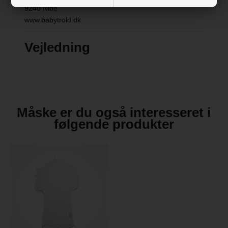
9240 Nibe
www.babytrold.dk
Vejledning
Måske er du også interesseret i
følgende produkter