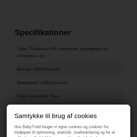
Specifikationer
Type: Trilleposen (lift, kørepose, legetæppe og
sovepose i én)
Betræk: 100% bomuld
Bæreplade: 100% bomuld
Fyld, vinterdyne: Dun
Fyld, sommerdyne: Fiber
Samtykke til brug af cookies
Farve: Sort m. Sort giraf
Vis alle specifikationer
Hos BabyTrold bruger vi egne cookies og cookies fra
tredjepart til optimering, statistik, markedsføring og for at
Mål, Trilleposen: 85 x 40 x 10 cm