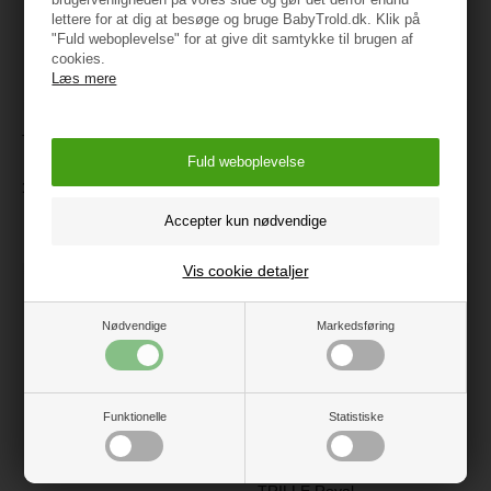
lettere for at dig at besøge og bruge BabyTrold.dk. Klik på
"Fuld weboplevelse" for at give dit samtykke til brugen af
cookies.
Læs mere
BabyTrold Regnslag, Sort
TRILLE Royal Lift Chocolate
med transparent front og
refleks
1.399 kr.
399 kr.
Vis cookie detaljer
Nødvendige
Markedsføring
Funktionelle
Statistiske