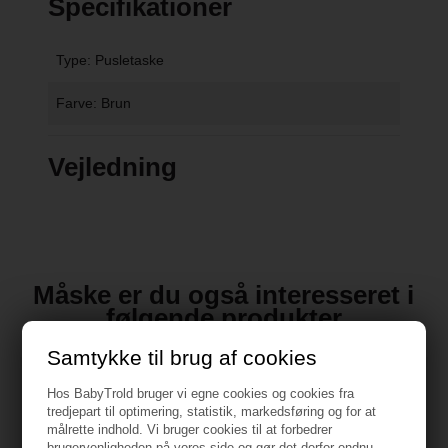
Specifikationer
Type: Pusletaske
Farve: Brun
Vejledning
Måske er du også interesseret i
følgende produkter
Samtykke til brug af cookies
Hos BabyTrold bruger vi egne cookies og cookies fra
tredjepart til optimering, statistik, markedsføring og for at
målrette indhold. Vi bruger cookies til at forbedrer
brugervenligheden på vores side og gør det derfor endnu