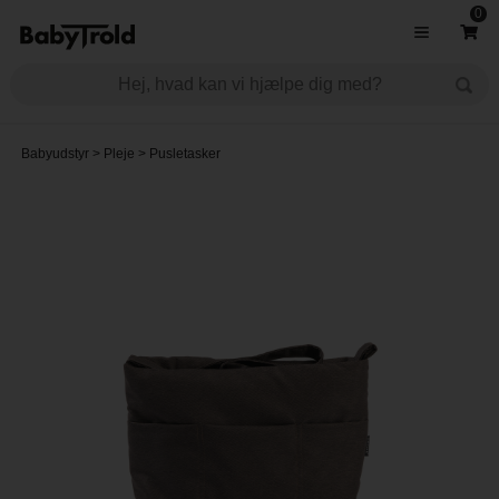
0
Babyudstyr
>
Pleje
>
Pusletasker