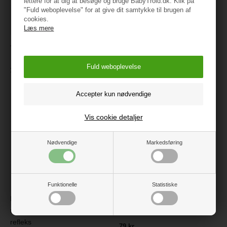
lettere for at dig at besøge og bruge BabyTrold.dk. Klik på
"Fuld weboplevelse" for at give dit samtykke til brugen af
cookies.
Læs mere
TRILLE Royal-
TRILLE Royal Lift Ask
Klapvognssæde, Ask
1.399 kr.
1.999 kr.
Vis cookie detaljer
Nødvendige
Markedsføring
Funktionelle
Statistiske
BabyTrold Regnslag, Sort
BabyTrold Myggenet, Sort
med transparent front og
refleks
79 kr.