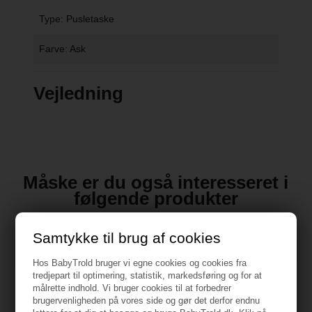
Type: Pusletaske
Farve: Ask
Vejledning
Måske er du også interesseret i
følgende produkter
Samtykke til brug af cookies
Hos BabyTrold bruger vi egne cookies og cookies fra
tredjepart til optimering, statistik, markedsføring og for at
målrette indhold. Vi bruger cookies til at forbedrer
brugervenligheden på vores side og gør det derfor endnu