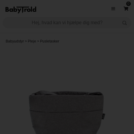
0
Babyudstyr
>
Pleje
>
Pusletasker