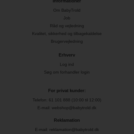
Informationer
Om BabyTrold
Job
Råd og vejledning
Kvalitet, sikkerhed og tilbagekaldelse
Brugervejledning
Erhverv
Log ind
Søg om forhandler login
For privat kunder:
Telefon:
61 101 888
(10:00 til 12:00)
E-mail: webshop@babytrold.dk
Reklamation
E-mail: reklamation@babytrold.dk