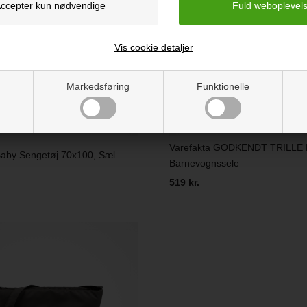
Vis cookie detaljer
Markedsføring
Funktionelle
Varefakta GODKENDT TRILLE F
Baby Sengetøj 70x100, Sæl
Barnevognssele
519 kr.