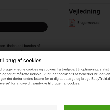
Vejledning
Brugermanual
ken, findes de i bunden af
ers specifikationer.
il brug af cookies
bruger vi egne cookies og cookies fra tredjepart til optimering, statisti
 og for at målrette indhold. Vi bruger cookies til at forbedrer brugerve
r du også interesseret i følgende p
 gør det derfor endnu lettere for at dig at besøge og bruge BabyTrold.d
velse" for at give dit samtykke til brugen af cookies.