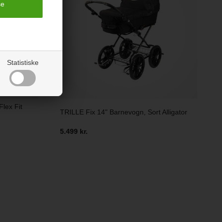
Statistiske
lex Fit
TRILLE Fix 14" Barnevogn, Sort Alligator
5.499 kr.