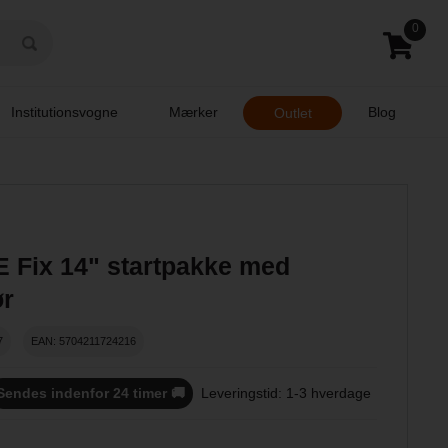
0
Institutionsvogne
Mærker
Blog
Outlet
 Fix 14" startpakke med
ør
7
EAN: 5704211724216
Sendes indenfor 24 timer 🚚
Leveringstid: 1-3 hverdage