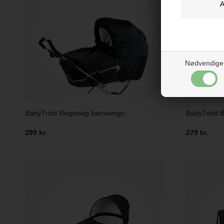
Nødvendige
BabyTrold Regnslag barnevogn
BabyTrold 
299 kr.
279 kr.