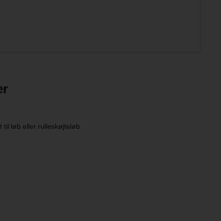
er
til løb eller rulleskøjteløb