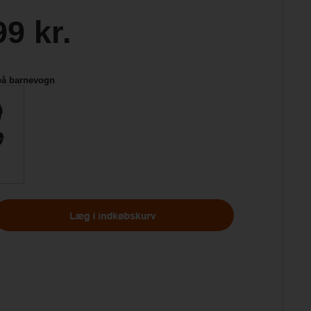
99 kr.
på barnevogn