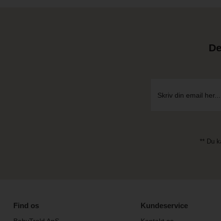
De
** Du k
Find os
Kundeservice