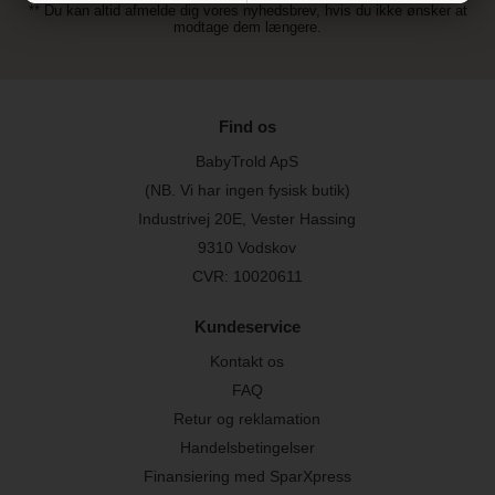
** Du kan altid afmelde dig vores nyhedsbrev, hvis du ikke ønsker at
modtage dem længere.
Find os
BabyTrold ApS
(NB. Vi har ingen fysisk butik)
Industrivej 20E, Vester Hassing
9310 Vodskov
CVR: 10020611
Kundeservice
Kontakt os
FAQ
Retur og reklamation
Handelsbetingelser
Finansiering med SparXpress