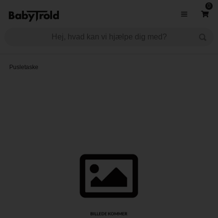
0
Pusletaske