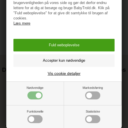
brugervenligheden på vores side og gør det derfor endnu
lettere for at dig at besøge og bruge BabyTrold.dk. Klik på
Vejledning
"Fuld weboplevelse" for at give dit samtykke til brugen af
cookies.
Læs mere
Det kan blive endnu billigere at handle hos
Vis cookie detaljer
os! ;-)
Tilmeld dig vores nyhedsbrev og gå ikke glip af gode tilbud
Nødvendige
Markedsføring
Funktionelle
Statistiske
* Ved at tilmelde dig accepterer du vores persondatapolitik vedr. nyhedsbrev